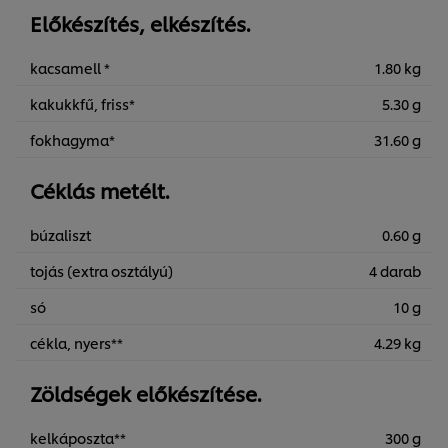
Előkészítés, elkészítés.
kacsamell *
1.80 kg
kakukkfű, friss*
5.30 g
fokhagyma*
31.60 g
Céklás metélt.
búzaliszt
0.60 g
tojás (extra osztályú)
4 darab
só
10 g
cékla, nyers**
4.29 kg
Zöldségek előkészítése.
kelkáposzta**
300 g