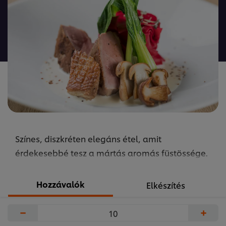
értékelést
ehhez
a(z)
recipe
elemhez
Színes, diszkréten elegáns étel, amit
érdekesebbé tesz a mártás aromás füstössége.
Hozzávalók
Elkészítés
−
+