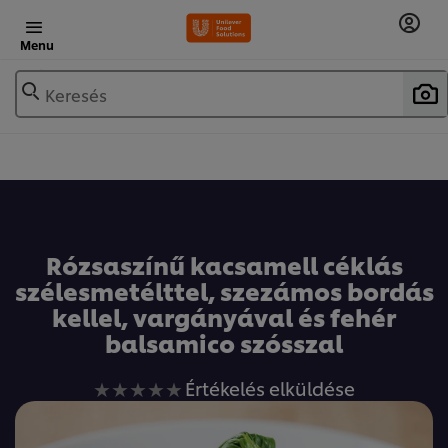
Menu
Keresés
Rózsaszínű kacsamell céklás
szélesmetélttel, szezámos bordás
kellel, vargányával és fehér
balsamico szósszal
Nem
Értékelés elküldése
küldtek
be