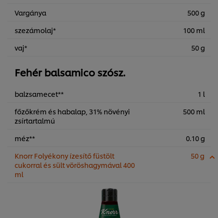
Vargánya
500 g
szezámolaj*
100 ml
vaj*
50 g
Fehér balsamico szósz.
balzsamecet**
1 l
főzőkrém és habalap, 31% növényi
500 ml
zsírtartalmú
méz**
0.10 g
Knorr Folyékony ízesítő füstölt
50 g
cukorral és sült vöröshagymával 400
ml