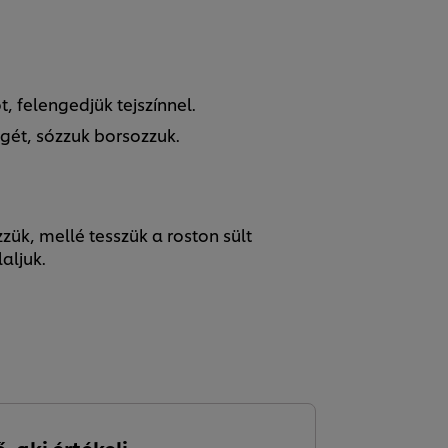
, felengedjük tejszínnel.
égét, sózzuk borsozzuk.
zzük, mellé tesszük a roston sült
aljuk.