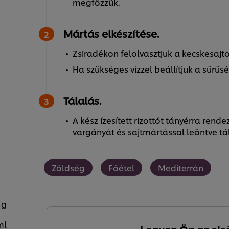
megfőzzük.
Mártás elkészítése.
Zsiradékon felolvasztjuk a kecskesajtot
Ha szükséges vízzel beállítjuk a sűrűs
Tálalás.
A kész ízesített rizottót tányérra rende
vargányát és sajtmártással leöntve tál
Zöldség
Főétel
Mediterrán
 g
ml