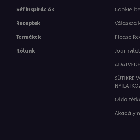
Séf inspirációk
Cookie-be
Receptek
Válassza 
Termékek
Please Re
Rólunk
Jogi nyila
ADATVÉDE
SÜTIKRE 
NYILATKO
Oldaltérk
Akadálym