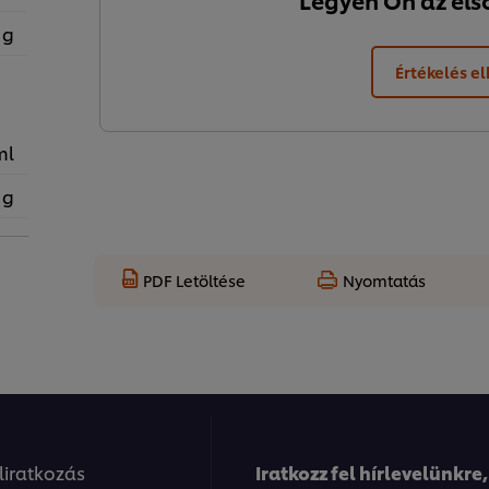
Legyen Ön az első,
 g
Értékelés e
ml
 g
PDF Letöltése
Nyomtatás
eliratkozás
Iratkozz fel hírlevelünkre,