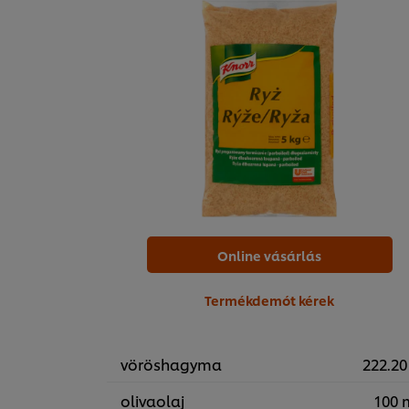
Online vásárlás
Termékdemót kérek
vöröshagyma
222.20
olivaolaj
100 