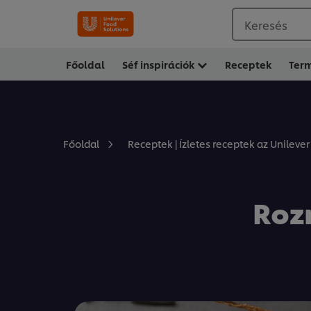
Keresés
Főoldal
Séf inspirációk
Receptek
Ter
Főoldal
Receptek | Ízletes receptek az Unilever
Roz