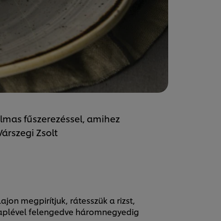
almas fűszerezéssel, amihez
Várszegi Zsolt
on megpirítjuk, rátesszük a rizst,
laplével felengedve háromnegyedig