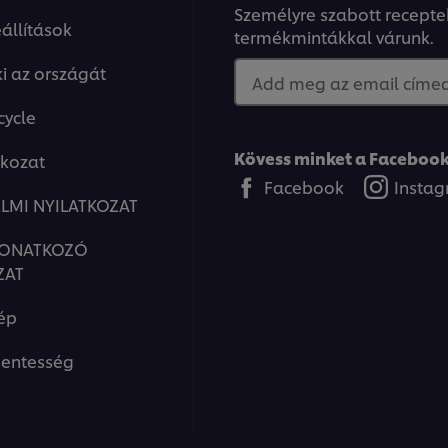
Személyre szabott recepte
állítások
termékmintákkal várunk.
ki az országát
Add meg az email címed.
cycle
Kövess minket a Facebook
tkozat
Facebook
Insta
LMI NYILATKOZAT
VONATKOZÓ
ZAT
ép
entesség