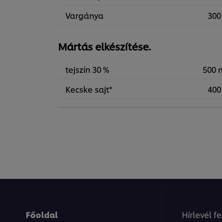
Vargánya
300
Mártás elkészítése.
tejszín 30 %
500 
Kecske sajt*
400
Főoldal
Hírlevél f