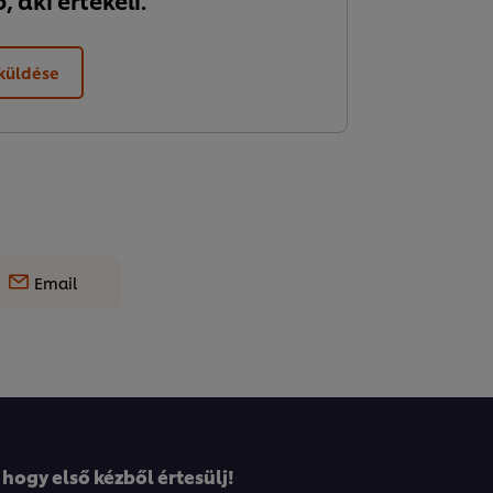
 aki értékeli.
lküldése
Email
 hogy első kézből értesülj!