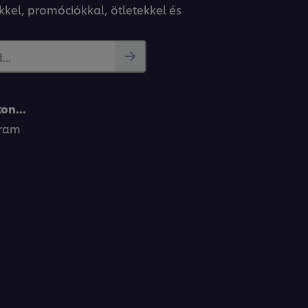
kkel, promóciókkal, ötletekkel és
..
on...
gram