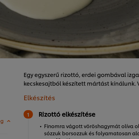
Egy egyszerű rizottó, erdei gombával izg
kecskesajtból készített mártást kínálunk. 
Elkészítés
Rizottó elkészítése
 g
Finomra vágott vöröshagymát olíva olaj
sózzuk borsozzuk és folyamatosan a