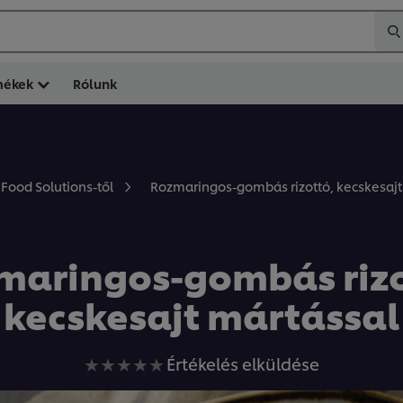
mékek
Rólunk
Rozmaringos-gombás rizottó, kecskesajt
 Food Solutions-től
maringos-gombás rizo
kecskesajt mártással
Nem
Értékelés elküldése
küldtek