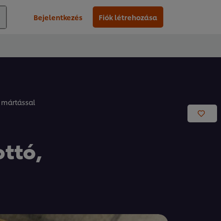
Bejelentkezés
Fiók létrehozása
 mártással
ttó,