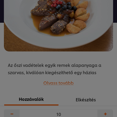
ehhez
a(z)
recipe
elemhez
Az őszi vadételek egyik remek alapanyaga a
szarvas, kiválóan kiegészíthető egy házias
burgonyafánkkal és az ősz egyik kedvenc
Olvass tovább
alapanyagával a gesztenyével.
...
Hozzávalók
Elkészítés
−
+