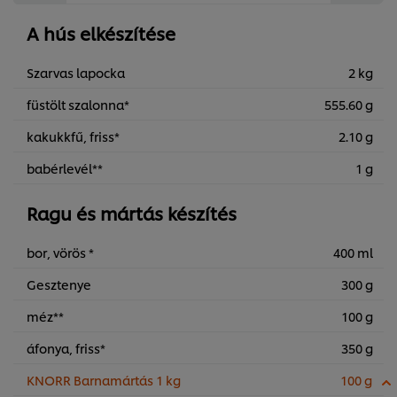
A hús elkészítése
Szarvas lapocka
2 kg
füstölt szalonna*
555.60 g
kakukkfű, friss*
2.10 g
babérlevél**
1 g
Ragu és mártás készítés
bor, vörös *
400 ml
Gesztenye
300 g
méz**
100 g
áfonya, friss*
350 g
KNORR Barnamártás 1 kg
100 g