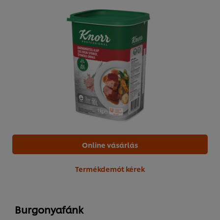
Online vásárlás
Termékdemót kérek
Burgonyafánk