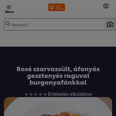
Menu
Keresés
Rosé szarvassült, áfonyás
gesztenyés raguval
burgonyafánkkal
Nem
Értékelés elküldése
küldtek
be
értékelést