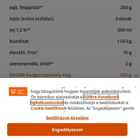
sajt, Trappista**
250 g
tojás (extra osztályú)
3 darab
tej 1,5 %**
500 ml
búzaliszt
1.50 kg
A weboldalon sütiket (és hasonló technológiákat)
használunk a felhasználói élmény javítása érdekében. A
élesztő, friss*
75 g
sütik lehetővé teszik egyes weboldal-funkciók
használatát, a közösségi médiában (pl. Facebookon,
szerecsendió, őrölt**
2 g
Instagramon) való megosztást, és hogy személyre
szabott, érdeklődésének megfelelő üzeneteket,
KNORR Burgonyapehely 4 kg
350 g
hirdetéseket mutathassunk Önnek (oldalunkon és más
weboldalakon egyaránt). Segítenek továbbá megérteni,
hogy látogatóink hogyan használják weboldalunkat.
Ön bármikor elolvashatja a
Sütikre Vonatkozó
Nyilatkozatunkat
és módosíthatja a beállításokat a
Cookie-beállítások
felületen. Az "Engedélyezem" gomb
megnyomásával Ön hozzájárul a sütik használatához.
Beállítások Kezelése
Engedélyezem