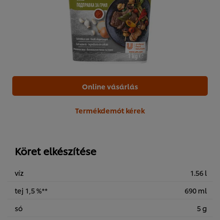
Online vásárlás
Termékdemót kérek
Köret elkészítése
víz
1.56 l
tej 1,5 %**
690 ml
só
5 g