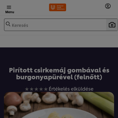
Menu
Keresés
Pirított csirkemáj gombával és
burgonyapürével (felnőtt)
Nem
Értékelés elküldése
küldtek
be
értékelést
ehhez