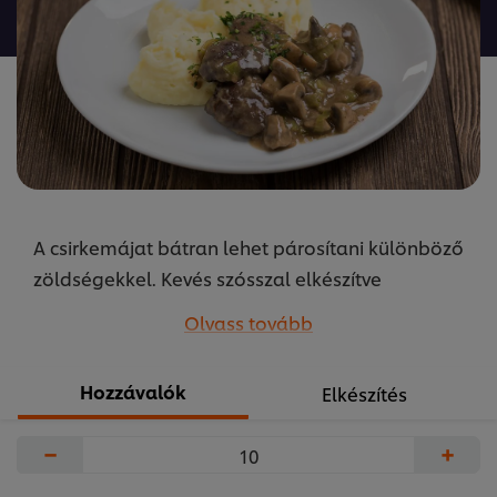
a(z)
recipe
elemhez
A csirkemájat bátran lehet párosítani különböző
zöldségekkel. Kevés szósszal elkészítve
különösen finom ételt kapunk. A receptet
Olvass tovább
készítette Szikora Péter az Unilever Food
Solutions közétkeztetésért felelős séfje.
Hozzávalók
Elkészítés
...
−
+