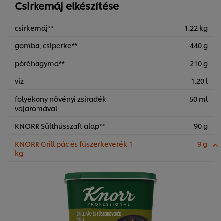
Csirkemáj elkészítése
csirkemáj**
1.22 kg
gomba, csiperke**
440 g
póréhagyma**
210 g
víz
1.20 l
folyékony növényi zsiradék
50 ml
vajaromával
KNORR Sülthússzaft alap**
90 g
KNORR Grill pác és fűszerkeverék 1
9 g
kg