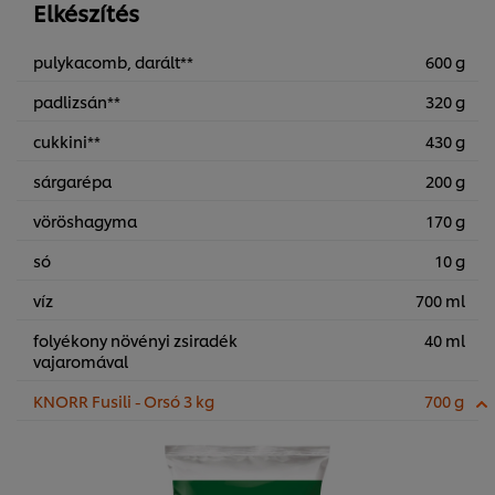
Elkészítés
pulykacomb, darált**
600 g
padlizsán**
320 g
cukkini**
430 g
sárgarépa
200 g
vöröshagyma
170 g
só
10 g
víz
700 ml
folyékony növényi zsiradék
40 ml
vajaromával
KNORR Fusili - Orsó 3 kg
700 g