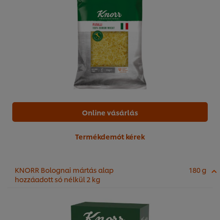
Online vásárlás
Termékdemót kérek
KNORR Bolognai mártás alap
180 g
hozzáadott só nélkül 2 kg
A weboldalon sütiket (és hasonló technológiákat)
használunk a felhasználói élmény javítása érdekében. A