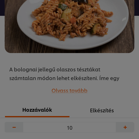
a(z)
recipe
elemhez
A bolognai jellegű olaszos tésztákat
számtalan módon lehet elkészíteni. Íme egy
zöldséges variáció. A receptet készítette Szikora
Olvass tovább
Péter az Unilever Food Solutions Közétkeztetésért
felelős séfje.
Hozzávalók
Elkészítés
...
−
+