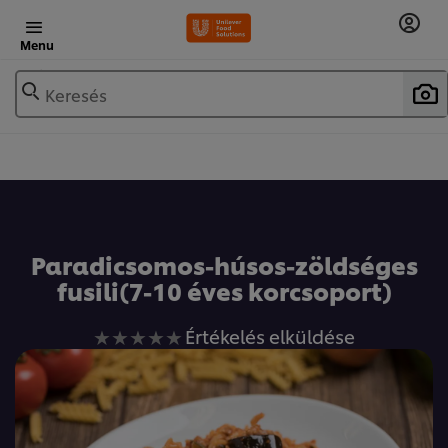
Menu
Keresés
Paradicsomos-húsos-zöldséges
fusili(7-10 éves korcsoport)
Nem
Értékelés elküldése
küldtek
be
értékelést
ehhez