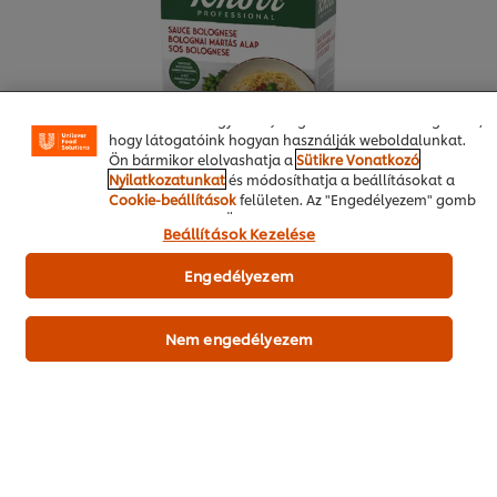
sütik lehetővé teszik egyes weboldal-funkciók
használatát, a közösségi médiában (pl. Facebookon,
Instagramon) való megosztást, és hogy személyre
szabott, érdeklődésének megfelelő üzeneteket,
hirdetéseket mutathassunk Önnek (oldalunkon és más
weboldalakon egyaránt). Segítenek továbbá megérteni,
hogy látogatóink hogyan használják weboldalunkat.
Ön bármikor elolvashatja a
Sütikre Vonatkozó
Nyilatkozatunkat
és módosíthatja a beállításokat a
Cookie-beállítások
felületen. Az "Engedélyezem" gomb
megnyomásával Ön hozzájárul a sütik használatához.
Beállítások Kezelése
Online vásárlás
Engedélyezem
Termékdemót kérek
Nem engedélyezem
Szárnyas
Zöldség
Főétel
Mediterrán