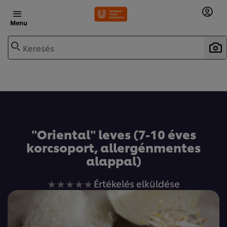
Menu
Keresés
"Oriental" leves (7-10 éves
korcsoport, allergénmentes
alappal)
Nem
Értékelés elküldése
küldtek
be
értékelést