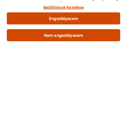
megnyomásával Ön hozzájárul a sütik használatához.
Beállítások Kezelése
Engedélyezem
Legyen Ön az első, aki értékeli.
Nem engedélyezem
Értékelés elküldése
PDF Letöltése
Email