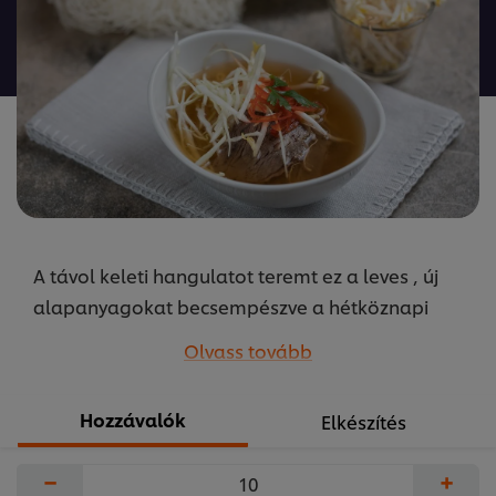
ehhez
a(z)
recipe
elemhez
A távol keleti hangulatot teremt ez a leves , új
alapanyagokat becsempészve a hétköznapi
menükbe. A receptet készítette Szikora Péter az
Olvass tovább
Unilever Food Solutions közétkeztetésért felelős
séfje.
Hozzávalók
Elkészítés
...
−
+