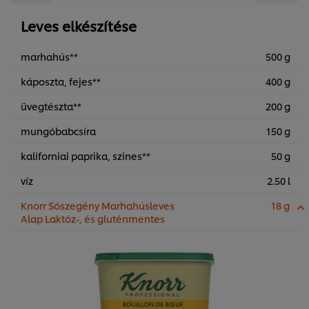
Leves elkészítése
marhahús**
500 g
káposzta, fejes**
400 g
üvegtészta**
200 g
mungóbabcsíra
150 g
kaliforniai paprika, szines**
50 g
víz
2.50 l
Knorr Sószegény Marhahúsleves
18 g
Alap Laktóz-, és gluténmentes