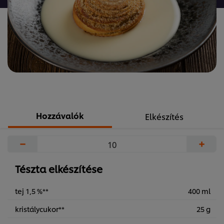
recipe
elemhez
Hozzávalók
Elkészítés
−
+
Tészta elkészítése
tej 1,5 %**
400 ml
kristálycukor**
25 g