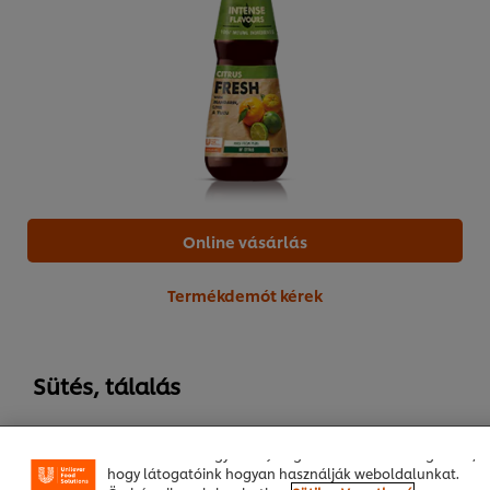
Online vásárlás
Termékdemót kérek
A weboldalon sütiket (és hasonló technológiákat)
használunk a felhasználói élmény javítása érdekében. A
sütik lehetővé teszik egyes weboldal-funkciók
használatát, a közösségi médiában (pl. Facebookon,
Sütés, tálalás
Instagramon) való megosztást, és hogy személyre
szabott, érdeklődésének megfelelő üzeneteket,
vaj*
100 g
hirdetéseket mutathassunk Önnek (oldalunkon és más
weboldalakon egyaránt). Segítenek továbbá megérteni,
tej 1,5 %**
100 ml
hogy látogatóink hogyan használják weboldalunkat.