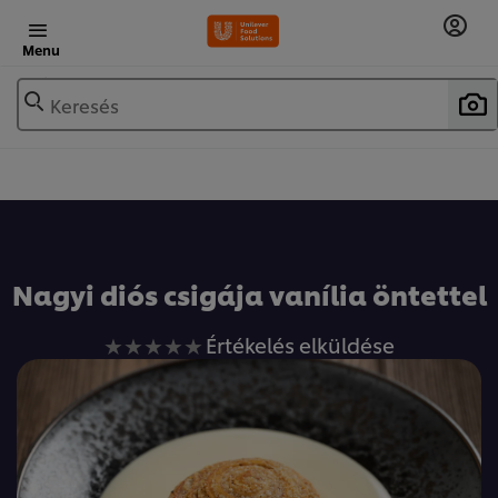
Menu
Keresés
Nagyi diós csigája vanília öntettel
Nem
Értékelés elküldése
küldtek
be
értékelést
ehhez
a(z)