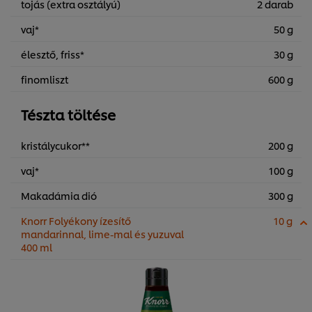
tojás (extra osztályú)
2 darab
vaj*
50 g
élesztő, friss*
30 g
finomliszt
600 g
Tészta töltése
kristálycukor**
200 g
vaj*
100 g
Makadámia dió
300 g
Knorr Folyékony ízesítő
10 g
mandarinnal, lime-mal és yuzuval
400 ml