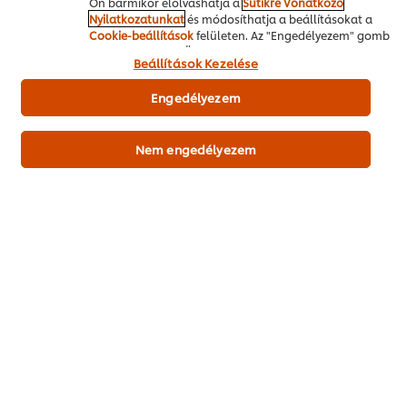
Ön bármikor elolvashatja a
Sütikre Vonatkozó
Carte d'Or Professional Vanília Öntet
500 ml
Nyilatkozatunkat
és módosíthatja a beállításokat a
Cookie-beállítások
felületen. Az "Engedélyezem" gomb
1L
megnyomásával Ön hozzájárul a sütik használatához.
Beállítások Kezelése
Desszert
Tradícionális
Engedélyezem
Nem engedélyezem
Legyen Ön az első, aki értékeli.
Értékelés elküldése