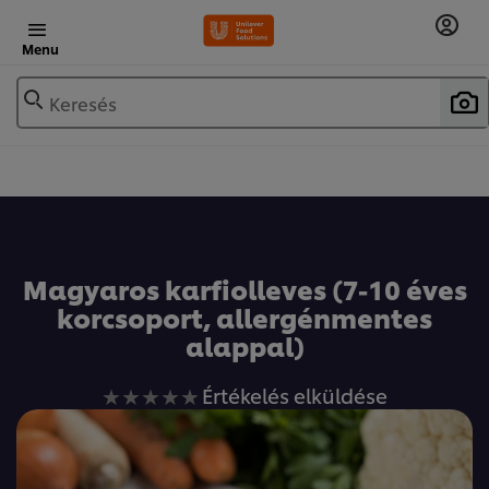
Menu
Keresés
Magyaros karfiolleves (7-10 éves
korcsoport, allergénmentes
alappal)
Nem
Értékelés elküldése
küldtek
be
értékelést