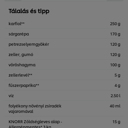
Tálalás és tipp
karfiol**
250 g
sárgarépa
170 g
petrezselyemgyökér
120 g
zeller, gumó
120 g
vöröshagyma
100 g
zellerlevél**
5 g
fűszerpaprika**
4 g
víz
2.50 l
folyékony növényi zsiradék
40 ml
vajaromával
KNORR Zöldségleves alap -
15 g
Allergénmentes* 3 kg