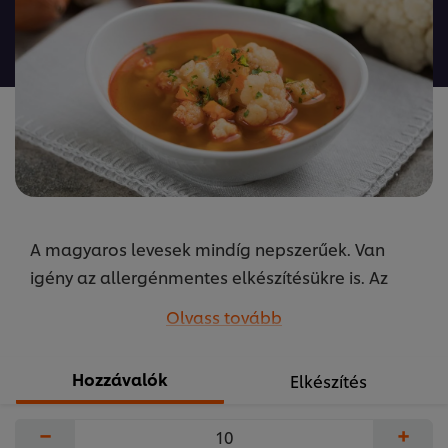
ehhez
a(z)
recipe
elemhez
A magyaros levesek mindíg nepszerűek. Van
igény az allergénmentes elkészítésükre is. Az
alaprecept megváltoztatásával mindenki
Olvass tovább
számára megfelelő finom, forró levest
főzhetönk! A receptet készítette Szikora Péter az
Hozzávalók
Elkészítés
Unilever Food Solutions közétkeztetésért felelős
séfje.
−
+
...