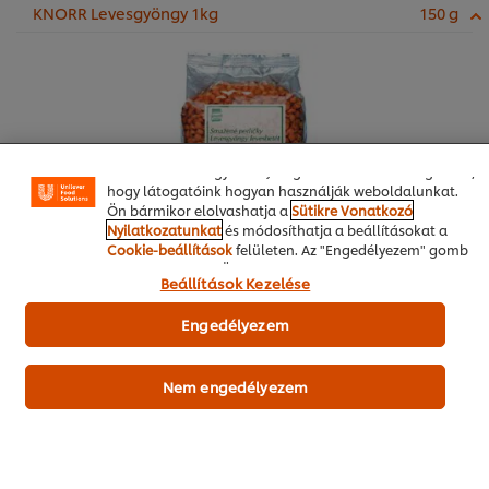
KNORR Levesgyöngy 1kg
150 g
A weboldalon sütiket (és hasonló technológiákat)
használunk a felhasználói élmény javítása érdekében. A
sütik lehetővé teszik egyes weboldal-funkciók
használatát, a közösségi médiában (pl. Facebookon,
Instagramon) való megosztást, és hogy személyre
szabott, érdeklődésének megfelelő üzeneteket,
hirdetéseket mutathassunk Önnek (oldalunkon és más
weboldalakon egyaránt). Segítenek továbbá megérteni,
hogy látogatóink hogyan használják weboldalunkat.
Ön bármikor elolvashatja a
Sütikre Vonatkozó
Nyilatkozatunkat
és módosíthatja a beállításokat a
Cookie-beállítások
felületen. Az "Engedélyezem" gomb
megnyomásával Ön hozzájárul a sütik használatához.
Beállítások Kezelése
Engedélyezem
Online vásárlás
Nem engedélyezem
Termékdemót kérek