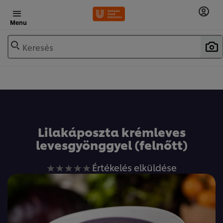
Menu
Keresés
Lilakáposzta krémleves
levesgyönggyel (felnőtt)
Nem
Értékelés elküldése
küldtek
be
értékelést
ehhez