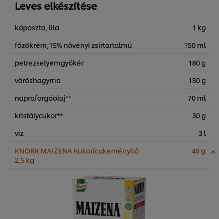
Leves elkészítése
káposzta, lila
1 kg
főzőkrém,15% növényi zsírtartalmú
150 ml
petrezselyemgyökér
180 g
vöröshagyma
150 g
napraforgóolaj**
70 ml
kristálycukor**
30 g
víz
3 l
KNORR MAIZENA Kukoricakeményítő
40 g
2,5 kg