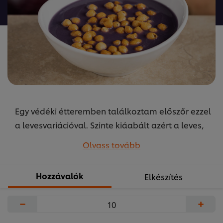
a(z)
recipe
elemhez
Egy védéki étteremben találkoztam előszőr ezzel
a levesvariációval. Szinte kiáabált azért a leves,
hogy a közétkeztetésben is helyet kapjon.
Olvass tovább
Szokatlan színvilág, kíváló ízhatás. A receptet
készítette Szikora Péter, az Unilever Food
Hozzávalók
Elkészítés
Solutions közétkeztetésért felelős séfje.
...
−
+