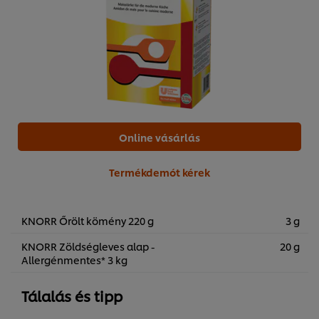
Online vásárlás
Termékdemót kérek
KNORR Őrölt kömény 220 g
3 g
KNORR Zöldségleves alap -
20 g
Allergénmentes* 3 kg
Tálalás és tipp