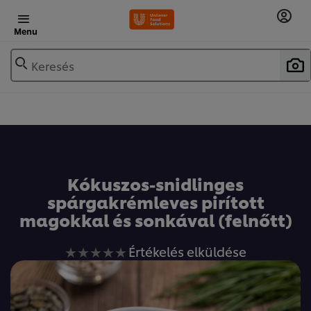
Menu
Keresés
Kókuszos-snidlinges
spárgakrémleves pirított
magokkal és sonkával (felnőtt)
Nem
Értékelés elküldése
küldtek
be
értékelést