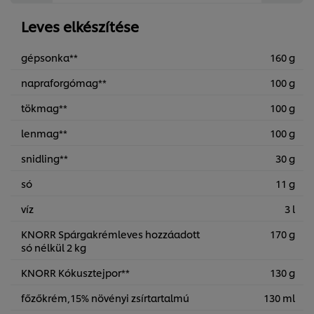
Leves elkészítése
gépsonka**
160 g
napraforgómag**
100 g
tökmag**
100 g
lenmag**
100 g
snidling**
30 g
só
11 g
víz
3 l
KNORR Spárgakrémleves hozzáadott
170 g
só nélkül 2 kg
KNORR Kókusztejpor**
130 g
főzőkrém,15% növényi zsírtartalmú
130 ml