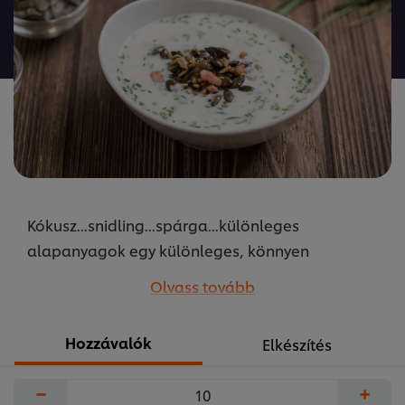
ehhez
a(z)
recipe
elemhez
Kókusz...snidling...spárga...különleges
alapanyagok egy különleges, könnyen
elkészíthető levesben. A receptet készítette
Olvass tovább
Szikora Péter az Unilever Food Solutions
közétkeztetésért felelős séfje.
Hozzávalók
Elkészítés
...
−
+