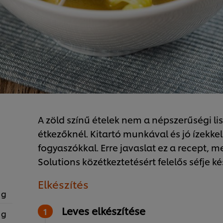
A zöld színű ételek nem a népszerűségi li
étkezőknél. Kitartó munkával és jó ízekk
fogyaszókkal. Erre javaslat ez a recept, m
Solutions közétkeztetésért felelős séfje kés
Elkészítés
 g
Leves elkészítése
 g