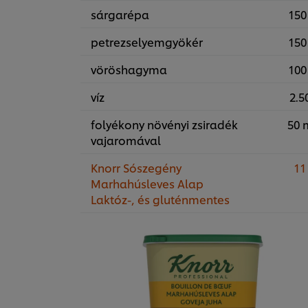
sárgarépa
150
petrezselyemgyökér
150
vöröshagyma
100
víz
2.50
folyékony növényi zsiradék
50 
vajaromával
Knorr Sószegény
11
Marhahúsleves Alap
Laktóz-, és gluténmentes