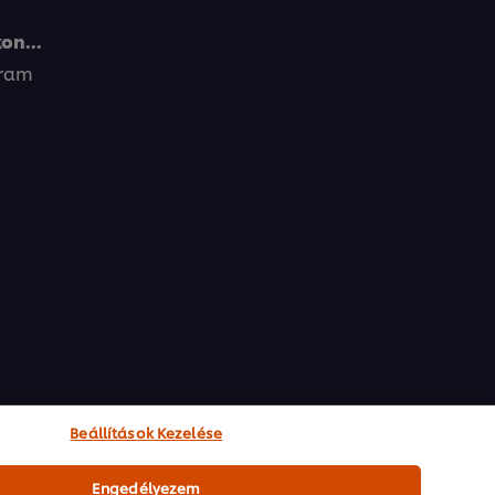
on...
gram
Beállítások Kezelése
Engedélyezem