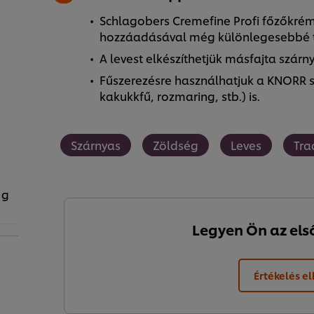
Schlagobers Cremefine Profi főzőkrém 
hozzáadásával még különlegesebbé te
A levest elkészíthetjük másfajta szárn
Fűszerezésre használhatjuk a KNORR sz
kakukkfű, rozmaring, stb.) is.
Szárnyas
Zöldség
Leves
Tra
 g
Legyen Ön az első,
Értékelés e