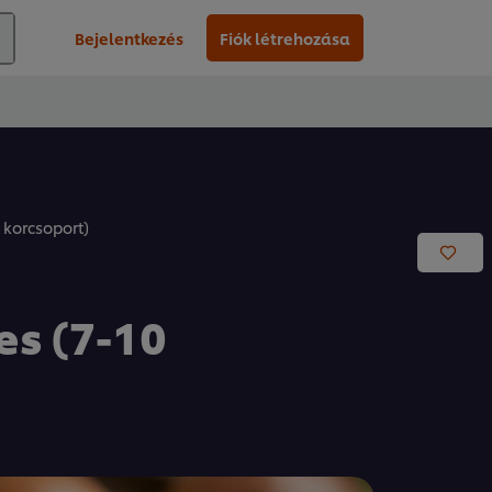
Bejelentkezés
Fiók létrehozása
 korcsoport)
s (7-10