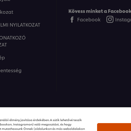
Kövess minket a Facebook
tkozat
Facebook
Insta
LMI NYILATKOZAT
VONATKOZÓ
ZAT
ép
entesség
ions I Minden jog fenntartva
nálói élmény javítása érdekében. A sütik lehetővé teszik
ebookon, Instagramon) való megosztást, és hogy
ket mutathassunk Önnek (oldalunkon és más weboldalakon