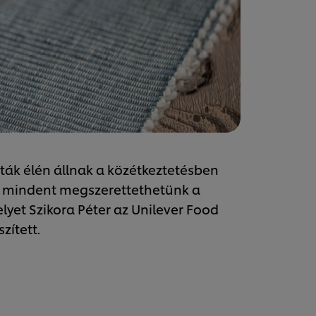
sták élén állnak a közétkeztetésben
el mindent megszerettethetünk a
elyet Szikora Péter az Unilever Food
zített.