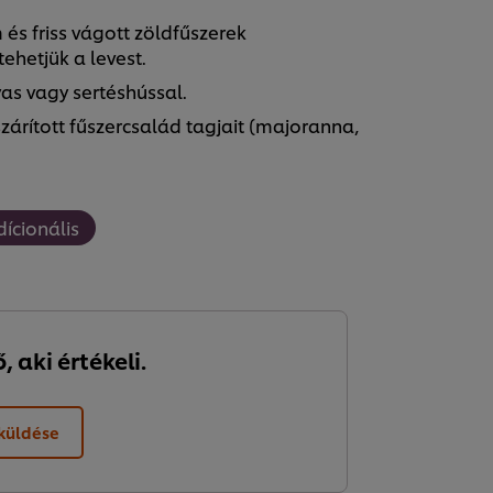
és friss vágott zöldfűszerek
hetjük a levest.
yas vagy sertéshússal.
árított fűszercsalád tagjait (majoranna,
dícionális
 aki értékeli.
lküldése