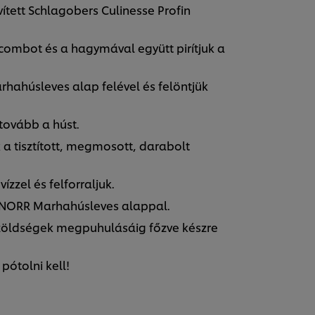
tett Schlagobers Culinesse Profin
ombot és a hagymával együtt pirítjuk a
hahúsleves alap felével és felöntjük
 tovább a húst.
a tisztított, megmosott, darabolt
zzel és felforraljuk.
KNORR Marhahúsleves alappal.
 zöldségek megpuhulásáig főzve készre
pótolni kell!