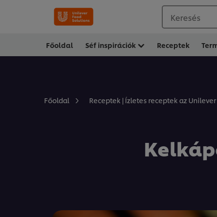
Keresés
Főoldal
Séf inspirációk
Receptek
Ter
Főoldal
Receptek | Ízletes receptek az Unilever
Kelkáp