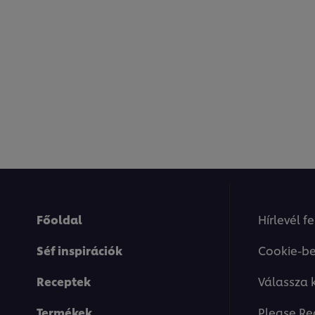
Főoldal
Hírlevél f
Séf inspirációk
Cookie-be
Receptek
Válassza 
Termékek
Please Re