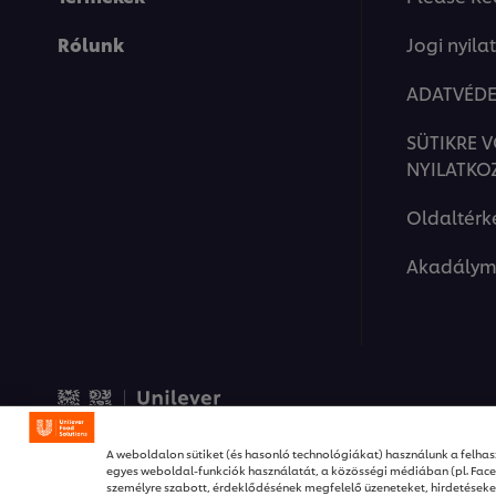
Rólunk
Jogi nyila
ADATVÉDE
SÜTIKRE 
NYILATKO
Oldaltérk
Akadálym
© 2026 Unilever Food Solut
A weboldalon sütiket (és hasonló technológiákat) használunk a felhasz
egyes weboldal-funkciók használatát, a közösségi médiában (pl. Fac
személyre szabott, érdeklődésének megfelelő üzeneteket, hirdetése