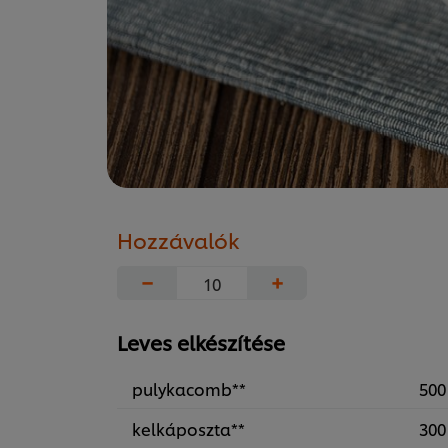
Hozzávalók
−
+
Leves elkészítése
pulykacomb**
500
kelkáposzta**
300