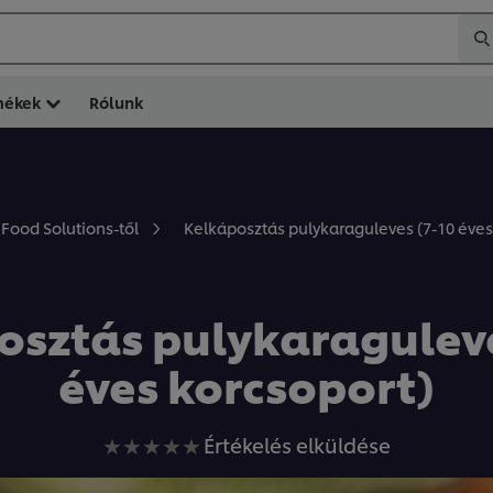
mékek
Rólunk
Kelkáposztás pulykaraguleves (7-10 éves
 Food Solutions-től
osztás pulykaraguleve
éves korcsoport)
Nem
Értékelés elküldése
küldtek