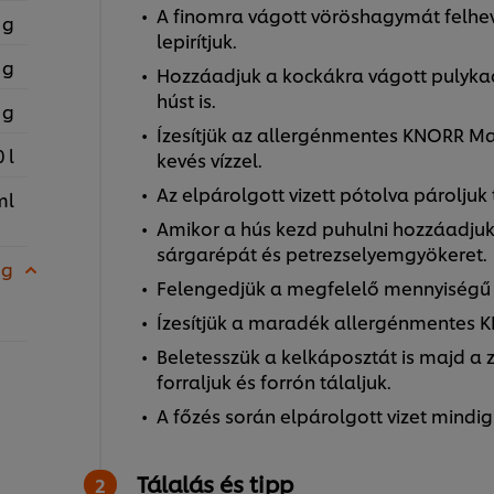
A finomra vágott vöröshagymát felheví
 g
lepirítjuk.
 g
Hozzáadjuk a kockákra vágott pulykac
húst is.
 g
Ízesítjük az allergénmentes KNORR Mar
 l
kevés vízzel.
Az elpárolgott vizett pótolva pároljuk
ml
Amikor a hús kezd puhulni hozzáadjuk 
sárgarépát és petrezselyemgyökeret.
 g
Felengedjük a megfelelő mennyiségű ví
Ízesítjük a maradék allergénmentes 
Beletesszük a kelkáposztát is majd a
forraljuk és forrón tálaljuk.
A főzés során elpárolgott vizet mindig 
Tálalás és tipp