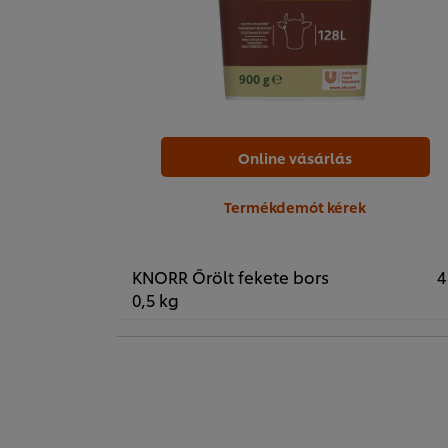
Online vásárlás
Termékdemót kérek
KNORR Őrölt fekete bors
4
0,5 kg