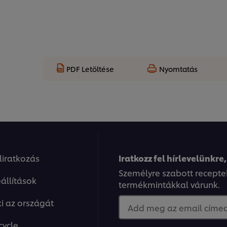
PDF Letöltése
Nyomtatás
eliratkozás
Iratkozz fel hírlevelünkre,
Személyre szabott recepte
állítások
termékmintákkal várunk.
ki az országát
Add meg az email címed.
cycle