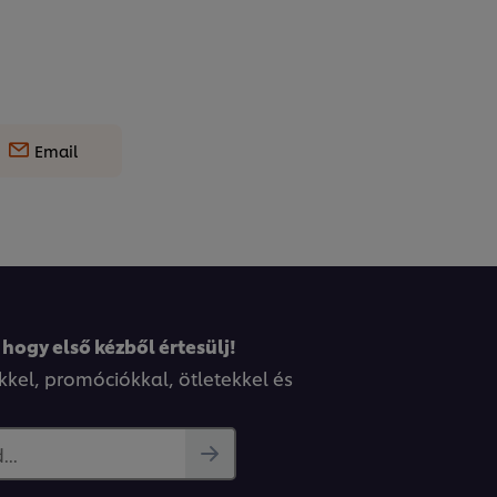
Email
 hogy első kézből értesülj!
kkel, promóciókkal, ötletekkel és
..