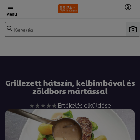
Menu
Keresés
Grillezett hátszín, kelbimbóval és
zöldbors mártással
Nem
Értékelés elküldése
küldtek
be
értékelést
ehhez