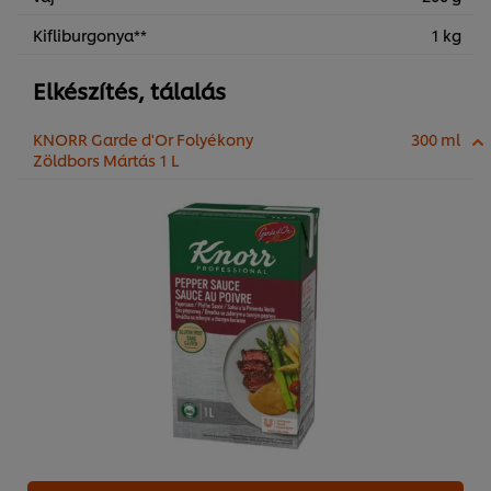
Kifliburgonya**
1 kg
Elkészítés, tálalás
KNORR Garde d'Or Folyékony
300 ml
Zöldbors Mártás 1 L
A weboldalon sütiket (és hasonló technológiákat)
használunk a felhasználói élmény javítása érdekében. A