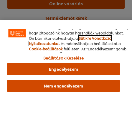
sütik lehetővé teszik egyes weboldal-funkciók
Online vásárlás
használatát, a közösségi médiában (pl. Facebookon,
Instagramon) való megosztást, és hogy személyre
szabott, érdeklődésének megfelelő üzeneteket,
Termékdemót kérek
hirdetéseket mutathassunk Önnek (oldalunkon és más
weboldalakon egyaránt). Segítenek továbbá megérteni,
hogy látogatóink hogyan használják weboldalunkat.
marha hátszín*
1.80 kg
Ön bármikor elolvashatja a
Sütikre Vonatkozó
Nyilatkozatunkat
és módosíthatja a beállításokat a
Cookie-beállítások
felületen. Az "Engedélyezem" gomb
megnyomásával Ön hozzájárul a sütik használatához.
Marha
Főétel
Tradícionális
Beállítások Kezelése
Engedélyezem
Nem engedélyezem
Legyen Ön az első, aki értékeli.
Értékelés elküldése