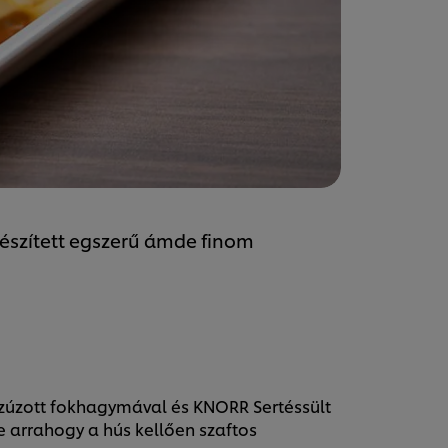
készített egszerű ámde finom
l, zúzott fokhagymával és KNORR Sertéssült
e arrahogy a hús kellően szaftos