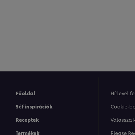
Főoldal
Hírlevél f
Séf inspirációk
Cookie-be
Receptek
Válassza 
Termékek
Please Re