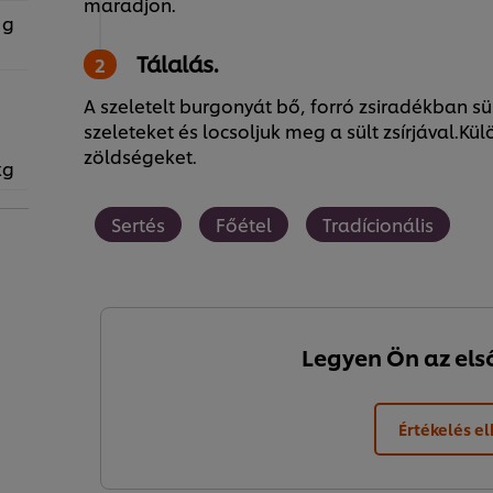
maradjon.
 g
Tálalás.
A szeletelt burgonyát bő, forró zsiradékban sü
szeleteket és locsoljuk meg a sült zsírjával.Kül
zöldségeket.
kg
Sertés
Főétel
Tradícionális
Legyen Ön az első,
Értékelés e