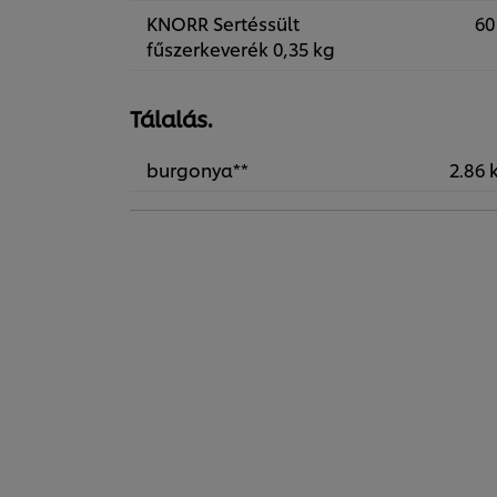
KNORR Sertéssült
60
fűszerkeverék 0,35 kg
Tálalás.
burgonya**
2.86 