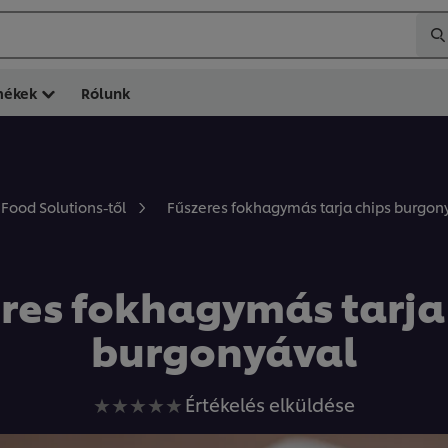
mékek
Rólunk
Fűszeres fokhagymás tarja chips burgon
 Food Solutions-től
res fokhagymás tarja
burgonyával
Nem
Értékelés elküldése
küldtek