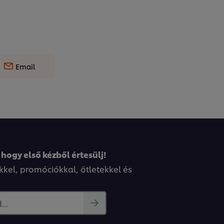
Email
 hogy első kézből értesülj!
kkel, promóciókkal, ötletekkel és
..