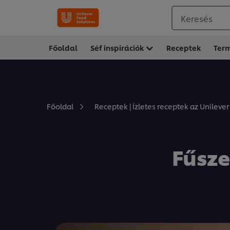
Keresés
Főoldal
Séf inspirációk
Receptek
Ter
Főoldal
Receptek | Ízletes receptek az Unilever
Fűsze