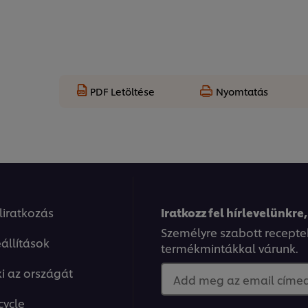
PDF Letöltése
Nyomtatás
eliratkozás
Iratkozz fel hírlevelünkre,
Személyre szabott recepte
állítások
termékmintákkal várunk.
ki az országát
Add meg az email címed.
cycle