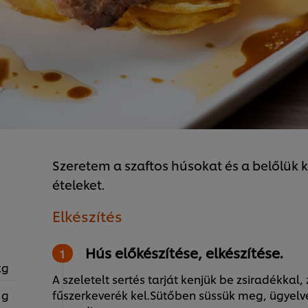
Szeretem a szaftos húsokat és a belőlük 
ételeket.
Elkészítés
Hús előkészítése, elkészítése.
kg
A szeletelt sertés tarját kenjük be zsiradékka
 g
fűszerkeverék kel.Sütőben süssük meg, ügyelv