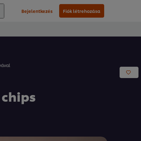
Bejelentkezés
Fiók létrehozása
yával
 chips