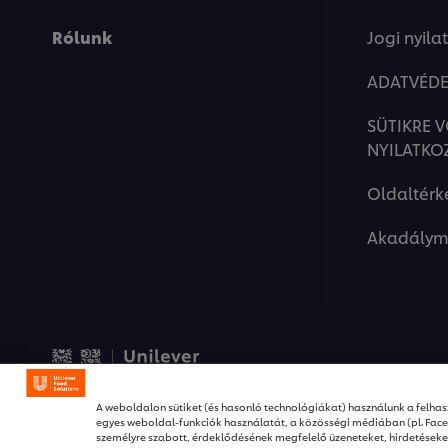
Rólunk
Jogi nyila
ADATVÉDE
SÜTIKRE 
NYILATKO
Oldaltérk
Akadálym
© 2026 Unilever Food Solut
A weboldalon sütiket (és hasonló technológiákat) használunk a felhasz
egyes weboldal-funkciók használatát, a közösségi médiában (pl. Fac
személyre szabott, érdeklődésének megfelelő üzeneteket, hirdetése