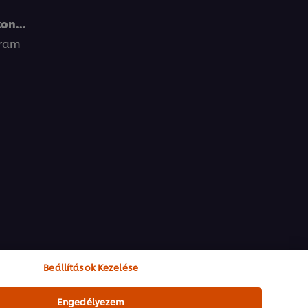
on...
gram
Beállítások Kezelése
Engedélyezem