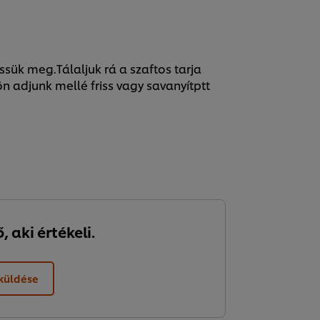
ssük meg.Tálaljuk rá a szaftos tarja
ön adjunk mellé friss vagy savanyítptt
 aki értékeli.
lküldése