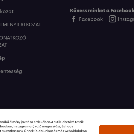
Kövess minket a Facebook
tkozat
Facebook
Insta
LMI NYILATKOZAT
VONATKOZÓ
ZAT
ép
entesség
ions I Minden jog fenntartva
nálói élmény javítása érdekében. A sütik lehetővé teszik
ebookon, Instagramon) való megosztást, és hogy
ket mutathassunk Önnek (oldalunkon és más weboldalakon