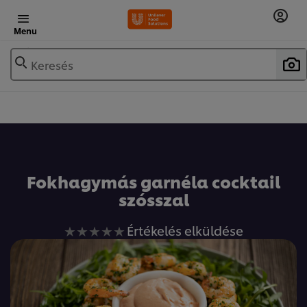
Menu
Keresés
Fokhagymás garnéla cocktail
szósszal
Nem
Értékelés elküldése
küldtek
be
értékelést
ehhez