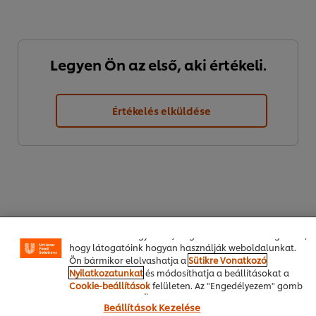
Legyen Ön az első, aki értékeli.
Értékelés elküldése
A weboldalon sütiket (és hasonló technológiákat)
használunk a felhasználói élmény javítása érdekében. A
sütik lehetővé teszik egyes weboldal-funkciók
használatát, a közösségi médiában (pl. Facebookon,
Instagramon) való megosztást, és hogy személyre
szabott, érdeklődésének megfelelő üzeneteket,
hirdetéseket mutathassunk Önnek (oldalunkon és más
weboldalakon egyaránt). Segítenek továbbá megérteni,
hogy látogatóink hogyan használják weboldalunkat.
PDF Letöltése
Email
Ön bármikor elolvashatja a
Sütikre Vonatkozó
Nyilatkozatunkat
és módosíthatja a beállításokat a
Cookie-beállítások
felületen. Az "Engedélyezem" gomb
megnyomásával Ön hozzájárul a sütik használatához.
Beállítások Kezelése