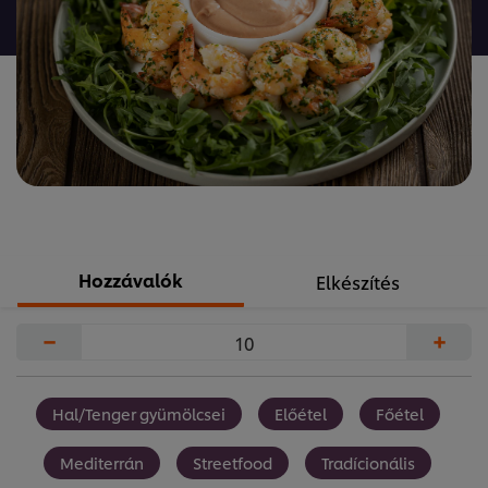
a(z)
recipe
elemhez
Hozzávalók
Elkészítés
−
+
Hal/Tenger gyümölcsei
Előétel
Főétel
Mediterrán
Streetfood
Tradícionális