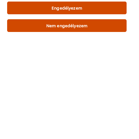
Engedélyezem
Főoldal
Nem engedélyezem
Séf inspirációk
Receptek
Termékek
Rólunk
Hírlevél feliratkozás
Cookie-beállítások
Válassza ki az országát
Please Recycle