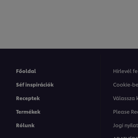
Főoldal
Hírlevél f
Séf inspirációk
Cookie-be
Receptek
Válassza 
Termékek
Please Re
Rólunk
Jogi nyila