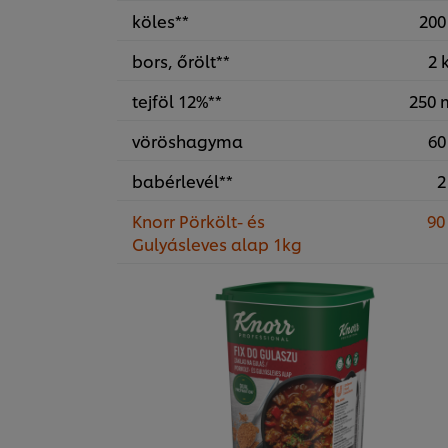
köles**
200
bors, őrölt**
2 
tejföl 12%**
250 
vöröshagyma
60
babérlevél**
2
Knorr Pörkölt- és
90
Gulyásleves alap 1kg