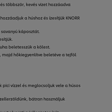
 és többször, kevés vizet hozzáadva
 hozzáadjuk a húshoz és ízesítjük KNORR
t savanyú káposztát.
esítjük.
ha beletesszük a kölest.
 majd hőkiegyenlítve beletéve a tejföl
 pici vízzel és meglocsoljuk vele a húsos
zellerzöldünk, bátran használjuk