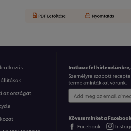
PDF Letöltése
Nyomtatás
eliratkozás
Iratkozz fel hírlevelünkre,
Személyre szabott recepte
állítások
termékmintákkal várunk.
ki az országát
Add meg az email címed.
cycle
Kövess minket a Facebook
tkozat
Facebook
Insta