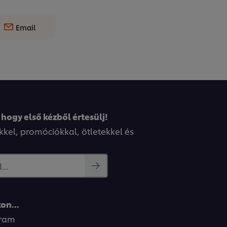
Email
 hogy első kézből értesülj!
kkel, promóciókkal, ötletekkel és
..
on...
gram