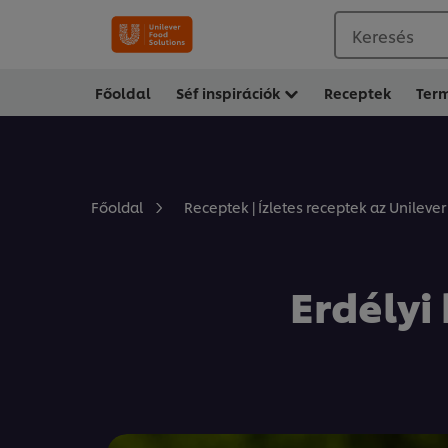
Keresés
Főoldal
Séf inspirációk
Receptek
Ter
Főoldal
Receptek | Ízletes receptek az Unilever
Erdélyi