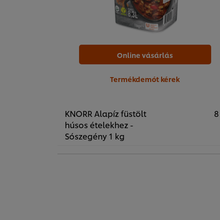
Online vásárlás
Termékdemót kérek
KNORR Alapíz füstölt
8
húsos ételekhez -
Sószegény 1 kg