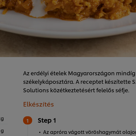
Az erdélyi ételek Magyarországon mindíg
székelykáposztára. A receptet készítette S
Solutions közétkeztetésért felelős séfje.
Elkészítés
kg
Step 1
 g
Az apróra vágott vöröshagymát olajon 