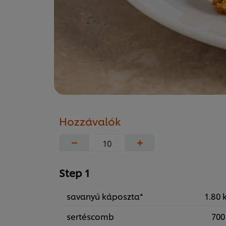
Hozzávalók
−
+
Step 1
savanyú káposzta*
1.80 
sertéscomb
700