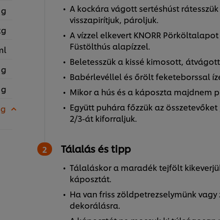
A kockára vágott sertéshúst rátesszük
 g
visszapirítjuk, pároljuk.
kg
A vízzel elkevert KNORR Pörköltalapot
Füstölthús alapízzel.
ml
Beletesszük a kissé kimosott, átvágot
 g
Babérlevéllel és őrölt feketeborssal íz
 g
Mikor a hús és a káposzta majdnem pu
Együtt puhára főzzük az összetevőket ,
 g
2/3-át kiforraljuk.
Tálalás és tipp
Tálaláskor a maradék tejfölt kikeverjük
káposztát.
Ha van friss zöldpetrezselymünk vagy 
dekorálásra.