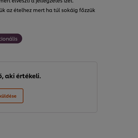
rt elveszti a jellegzetes ízét.
ük az ételhez mert ha túl sokáig főzzük
cionális
 aki értékeli.
lküldése