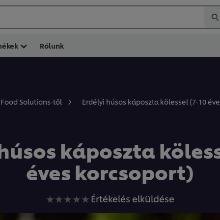
mékek
Rólunk
Erdélyi húsos káposzta kölessel (7-10 éve
 Food Solutions-től
 húsos káposzta köless
éves korcsoport)
Nem
Értékelés elküldése
küldtek