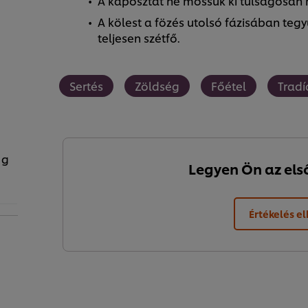
A káposztát ne mossuk ki túlságosan me
A kölest a fözés utolsó fázisában tegy
teljesen szétfő.
Sertés
Zöldség
Főétel
Tradí
 g
Legyen Ön az első,
Értékelés e