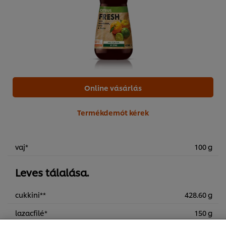
Online vásárlás
Termékdemót kérek
vaj*
100 g
A weboldalon sütiket (és hasonló technológiákat)
Leves tálalása.
használunk a felhasználói élmény javítása érdekében. A
sütik lehetővé teszik egyes weboldal-funkciók
cukkini**
428.60 g
használatát, a közösségi médiában (pl. Facebookon,
Instagramon) való megosztást, és hogy személyre
lazacfilé*
150 g
szabott, érdeklődésének megfelelő üzeneteket,
hirdetéseket mutathassunk Önnek (oldalunkon és más