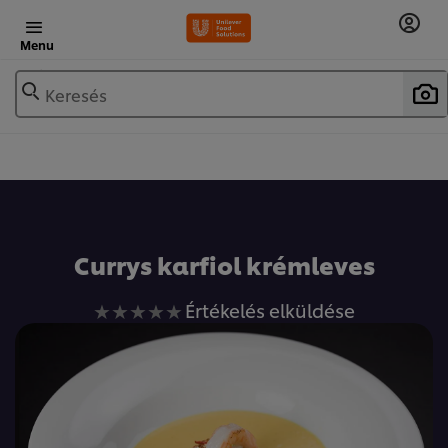
Menu
Keresés
Currys karfiol krémleves
Nem
Értékelés elküldése
küldtek
be
értékelést
ehhez
a(z)