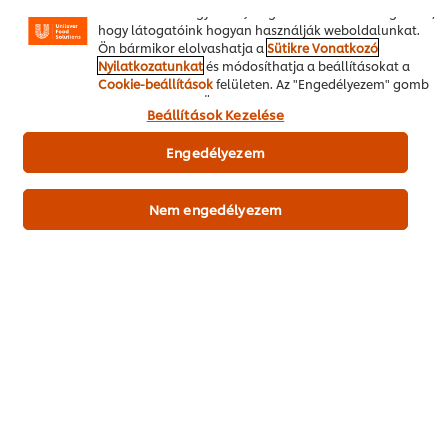
fejnélküli garnéla rák 30/40*
111.10 g
weboldalakon egyaránt). Segítenek továbbá megérteni,
hogy látogatóink hogyan használják weboldalunkat.
citromnád*
50 g
Ön bármikor elolvashatja a
Sütikre Vonatkozó
Nyilatkozatunkat
és módosíthatja a beállításokat a
koriander, friss*
23.50 g
Cookie-beállítások
felületen. Az "Engedélyezem" gomb
megnyomásával Ön hozzájárul a sütik használatához.
Beállítások Kezelése
Hal/Tenger gyümölcsei
Leves
Engedélyezem
Ázsiai / Indiai/ Távol-Keleti
Nem engedélyezem
Legyen Ön az első, aki értékeli.
Értékelés elküldése