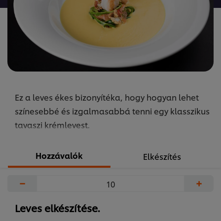
recipe
elemhez
Ez a leves ékes bizonyítéka, hogy hogyan lehet
színesebbé és izgalmasabbá tenni egy klasszikus
tavaszi krémlevest.
Hozzávalók
Elkészítés
−
+
Leves elkészítése.