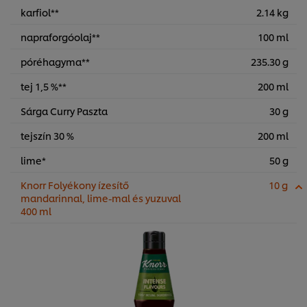
karfiol**
2.14 kg
napraforgóolaj**
100 ml
póréhagyma**
235.30 g
tej 1,5 %**
200 ml
Sárga Curry Paszta
30 g
tejszín 30 %
200 ml
lime*
50 g
Knorr Folyékony ízesítő
10 g
mandarinnal, lime-mal és yuzuval
400 ml