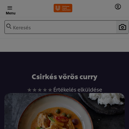
Menu
Keresés
Csirkés vörös curry
Nem
Értékelés elküldése
küldtek
be
értékelést
ehhez
a(z)