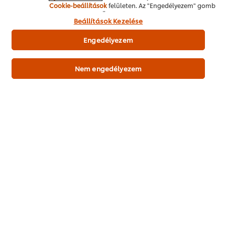
Cookie-beállítások
felületen. Az "Engedélyezem" gomb
megnyomásával Ön hozzájárul a sütik használatához.
Beállítások Kezelése
Szárnyas
Főétel
Ázsiai / Indiai/ Távol-Keleti
Engedélyezem
Nem engedélyezem
Legyen Ön az első, aki értékeli.
Értékelés elküldése
PDF Letöltése
Email