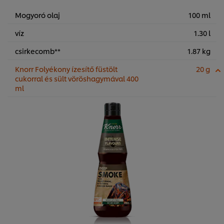
Mogyoró olaj
100 ml
víz
1.30 l
csirkecomb**
1.87 kg
Knorr Folyékony ízesítő füstölt
20 g
cukorral és sült vöröshagymával 400
ml