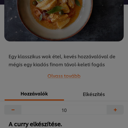
recipe
elemhez
Egy klasszikus wok étel, kevés hozzávalóval de
mégis egy kiadós finom távol-keleti fogás
készíthető el a vörös curry-vel. Várszegi Zsolt
Olvass tovább
...
Hozzávalók
Elkészítés
−
+
A curry elkészítése.