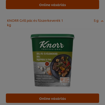
Online vásárlás
KNORR Grill pác és fűszerkeverék 1
5 g
kg
Online vásárlás