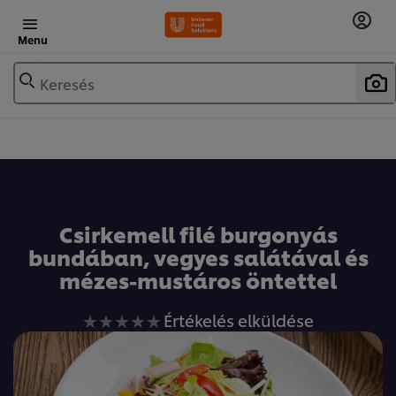
Menu
Keresés
Csirkemell filé burgonyás
bundában, vegyes salátával és
mézes-mustáros öntettel
Nem
Értékelés elküldése
küldtek
be
értékelést