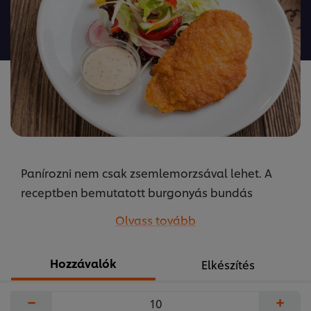
ehhez
a(z)
recipe
elemhez
Panírozni nem csak zsemlemorzsával lehet. A
receptben bemutatott burgonyás bundás
csirkemell hamar a gyerekek kedvence lesz! A
Olvass tovább
receptet készítette Szikora Péter, az UFS
közétkeztetésért felelős séfje.
Hozzávalók
Elkészítés
...
−
+