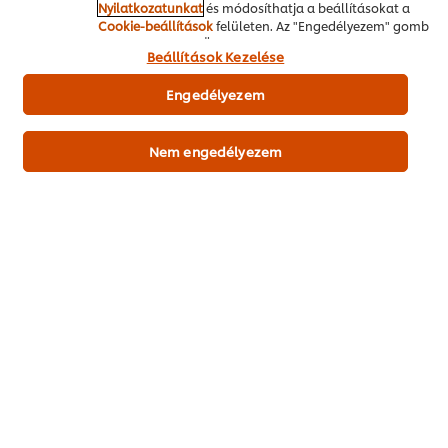
Nyilatkozatunkat
és módosíthatja a beállításokat a
Cookie-beállítások
felületen. Az "Engedélyezem" gomb
megnyomásával Ön hozzájárul a sütik használatához.
Beállítások Kezelése
Engedélyezem
Nem engedélyezem
Online vásárlás
Termékdemót kérek