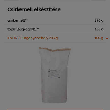
Csirkemell elkészítése
csirkemell**
890 g
tojás (60g/darab)**
100 g
KNORR Burgonyapehely 20 kg
100 g