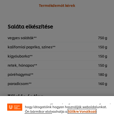
Termékdemót kérek
Saláta elkészítése
vegyes saláták**
750 g
kaliforniai paprika, szines**
150 g
kígyóuborka**
150 g
retek, hónapos**
150 g
A weboldalon sütiket (és hasonló technológiákat)
póréhagyma**
180 g
használunk a felhasználói élmény javítása érdekében. A
sütik lehetővé teszik egyes weboldal-funkciók
paradicsom**
160 g
használatát, a közösségi médiában (pl. Facebookon,
Instagramon) való megosztást, és hogy személyre
szabott, érdeklődésének megfelelő üzeneteket,
Tálalás és tipp
hirdetéseket mutathassunk Önnek (oldalunkon és más
weboldalakon egyaránt). Segítenek továbbá megérteni,
hogy látogatóink hogyan használják weboldalunkat.
HELLMANN'S Mézes-mustáros öntet
500 ml
Ön bármikor elolvashatja a
Sütikre Vonatkozó
1L