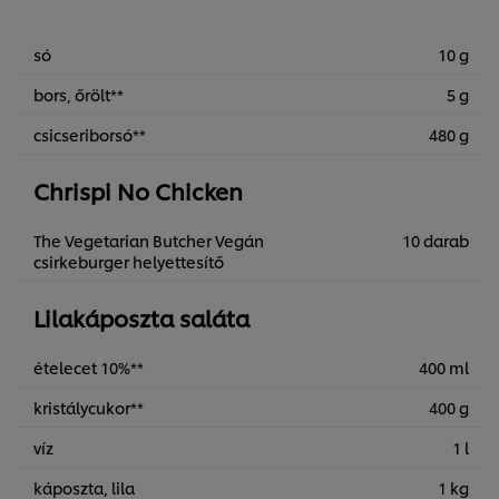
só
10 g
bors, őrölt**
5 g
csicseriborsó**
480 g
Chrispi No Chicken
The Vegetarian Butcher Vegán
10 darab
csirkeburger helyettesítő
Lilakáposzta saláta
ételecet 10%**
400 ml
kristálycukor**
400 g
víz
1 l
A weboldalon sütiket (és hasonló technológiákat)
használunk a felhasználói élmény javítása érdekében. A
káposzta, lila
1 kg