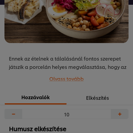
recipe
elemhez
Ennek az ételnek a tálalásánál fontos szerepet
játszik a porcelán helyes megválasztása, hogy az
összetevőket meg tudjuk mutatni. Ezáltal előnyt
Olvass tovább
élveznek az enyhén mély széles kialakítású
rusztikus tálak és tányérok.
Hozzávalók
Elkészítés
...
−
+
Humusz elkészítése