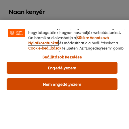
sütik lehetővé teszik egyes weboldal-funkciók
használatát, a közösségi médiában (pl. Facebookon,
Naan kenyér
Instagramon) való megosztást, és hogy személyre
szabott, érdeklődésének megfelelő üzeneteket,
hirdetéseket mutathassunk Önnek (oldalunkon és más
élesztő, instant*
20 g
weboldalakon egyaránt). Segítenek továbbá megérteni,
hogy látogatóink hogyan használják weboldalunkat.
só
10 g
Ön bármikor elolvashatja a
Sütikre Vonatkozó
Nyilatkozatunkat
és módosíthatja a beállításokat a
sütőpor**
10 g
Cookie-beállítások
felületen. Az "Engedélyezem" gomb
megnyomásával Ön hozzájárul a sütik használatához.
joghurt, natúr**
185 g
Beállítások Kezelése
víz
240 g
Engedélyezem
finomliszt
500 g
Nem engedélyezem
Tálalás
retek, hónapos**
100 g
tojás (extra osztályú)
10 darab
szezámmag
30 g