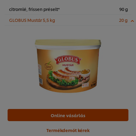
citromlé, frissen préselt*
90 g
GLOBUS Mustár 5,5 kg
20 g
Online vásárlás
Termékdemót kérek