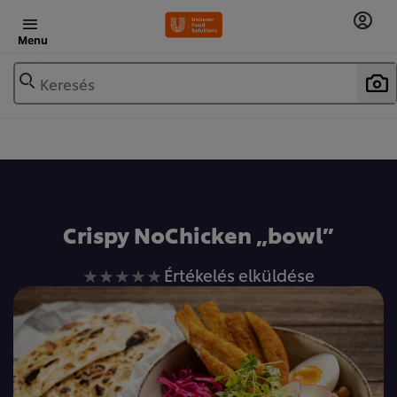
Menu
Keresés
Crispy NoChicken „bowl”
Nem
Értékelés elküldése
küldtek
be
értékelést
ehhez
a(z)