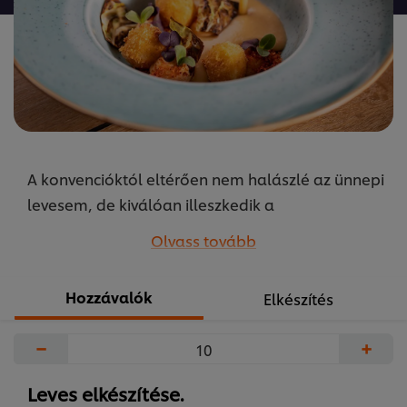
recipe
elemhez
A konvencióktól eltérően nem halászlé az ünnepi
levesem, de kiválóan illeszkedik a
menüsoromba.
Olvass tovább
Levesem érdekes kombinációja az öszi-téli
zöldségeknek.
Hozzávalók
Elkészítés
...
−
+
Leves elkészítése.