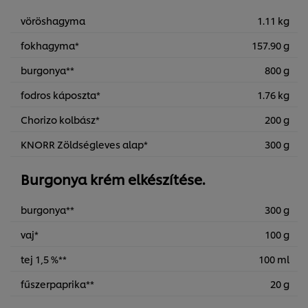
vöröshagyma
1.11 kg
fokhagyma*
157.90 g
burgonya**
800 g
fodros káposzta*
1.76 kg
Chorizo kolbász*
200 g
KNORR Zöldségleves alap*
300 g
Burgonya krém elkészítése.
burgonya**
300 g
vaj*
100 g
tej 1,5 %**
100 ml
fűszerpaprika**
20 g