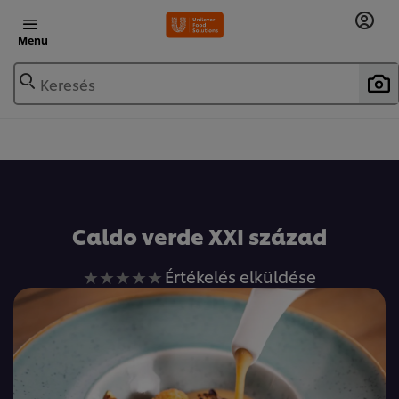
Menu
Keresés
Caldo verde XXI század
Nem
Értékelés elküldése
küldtek
be
értékelést
ehhez
a(z)