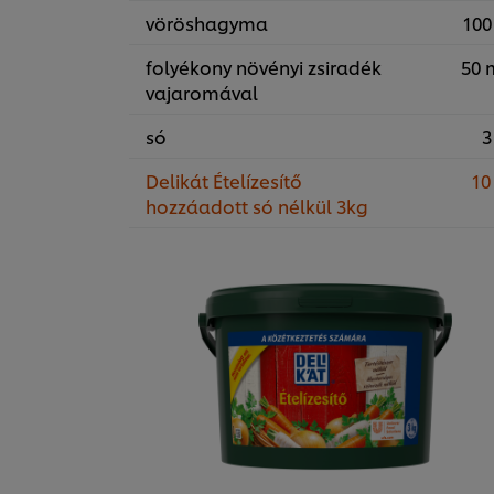
vöröshagyma
100
folyékony növényi zsiradék
50 
vajaromával
só
3
Delikát Ételízesítő
10
hozzáadott só nélkül 3kg