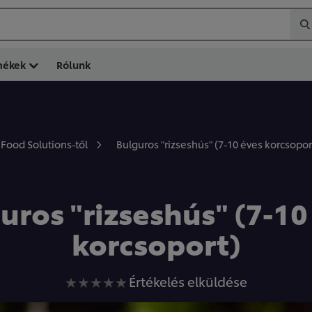
mékek
Rólunk
Bulguros "rizseshús" (7-10 éves korcsopor
 Food Solutions-től
uros "rizseshús" (7-10
korcsoport)
Nem
Értékelés elküldése
küldtek