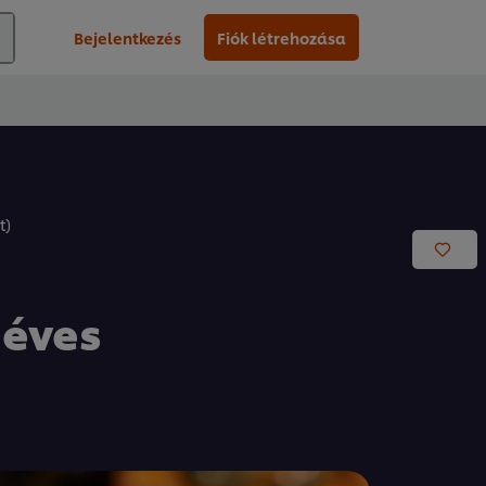
Bejelentkezés
Fiók létrehozása
t)
 éves