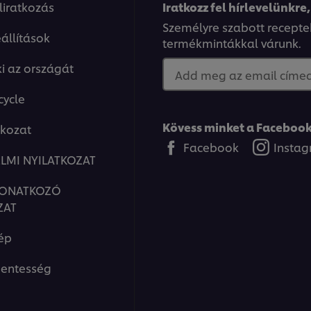
eliratkozás
Iratkozz fel hírlevelünkre,
Személyre szabott recepte
állítások
termékmintákkal várunk.
ki az országát
Add meg az email címed.
cycle
Kövess minket a Facebook
tkozat
Facebook
Insta
LMI NYILATKOZAT
VONATKOZÓ
ZAT
ép
entesség