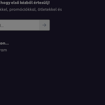
 hogy első kézből értesülj!
kkel, promóciókkal, ötletekkel és
..
on...
gram