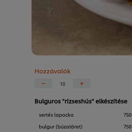
Hozzávalók
−
+
Bulguros "rizseshús" elkészítése
sertés lapocka
750
bulgur (búzatöret)
750