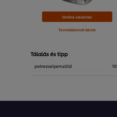
Online vásárlás
Termékdemót kérek
Tálalás és tipp
petrezselyemzöld
10