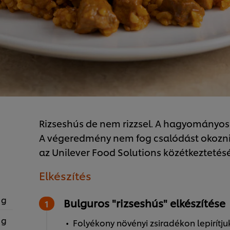
Rizseshús de nem rizzsel. A hagyományos 
A végeredmény nem fog csalódást okozni. 
az Unilever Food Solutions közétkeztetésér
Elkészítés
 g
Bulguros "rizseshús" elkészítése
 g
Folyékony növényi zsiradékon lepirítj