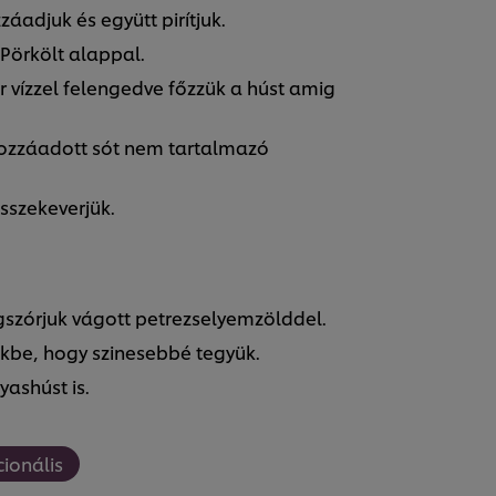
adjuk és együtt pirítjuk.
 Pörkölt alappal.
r vízzel felengedve főzzük a húst amig
 hozzáadott sót nem tartalmazó
összekeverjük.
gszórjuk vágott petrezselyemzölddel.
nkbe, hogy szinesebbé tegyük.
yashúst is.
cionális