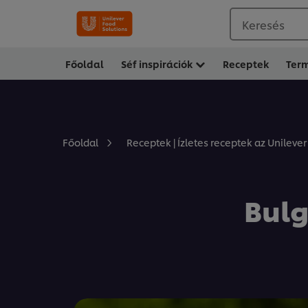
Keresés
Főoldal
Séf inspirációk
Receptek
Ter
Főoldal
Receptek | Ízletes receptek az Unilever
Bulg