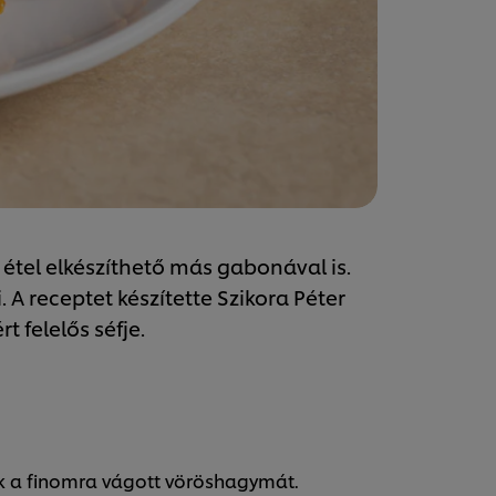
étel elkészíthető más gabonával is.
A receptet készítette Szikora Péter
t felelős séfje.
uk a finomra vágott vöröshagymát.