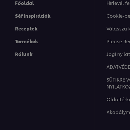
Főoldal
Hírlevél f
Séf inspirációk
Cookie-be
Receptek
Válassza 
Termékek
Please Re
Rólunk
Jogi nyila
ADATVÉDE
SÜTIKRE 
NYILATKO
Oldaltérk
Akadálym