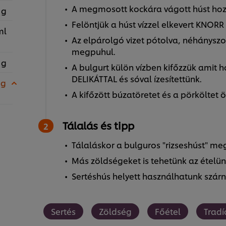
A megmosott kockára vágott húst hozzá
 g
Felöntjük a húst vízzel elkevert KNORR
ml
Az elpárolgó vizet pótolva, néhányszo
megpuhul.
 g
A bulgurt külön vízben kifőzzük amit
DELIKÁTTAL és sóval ízesítettünk.
 g
A kifőzött búzatöretet és a pörköltet 
Tálalás és tipp
Tálaláskor a bulguros "rizseshúst" me
Más zöldségeket is tehetünk az ételü
Sertéshús helyett használhatunk szárn
Sertés
Zöldség
Főétel
Tradí