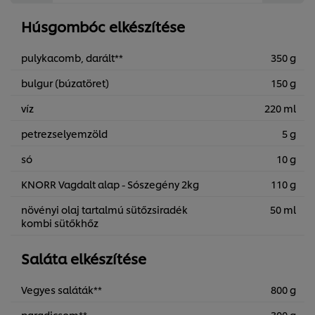
Húsgombóc elkészítése
pulykacomb, darált**
350 g
bulgur (búzatöret)
150 g
víz
220 ml
petrezselyemzöld
5 g
só
10 g
KNORR Vagdalt alap - Sószegény 2kg
110 g
növényi olaj tartalmú sütőzsiradék
50 ml
kombi sütőkhőz
Saláta elkészítése
Vegyes saláták**
800 g
paradicsom**
300 g