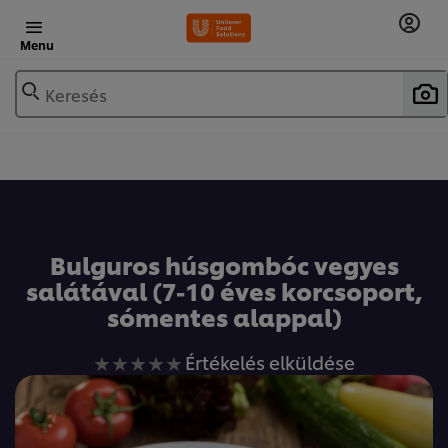
Menu
Keresés
Bulguros húsgombóc vegyes
salátával (7-10 éves korcsoport,
sómentes alappal)
Nem
Értékelés elküldése
küldtek
be
értékelést