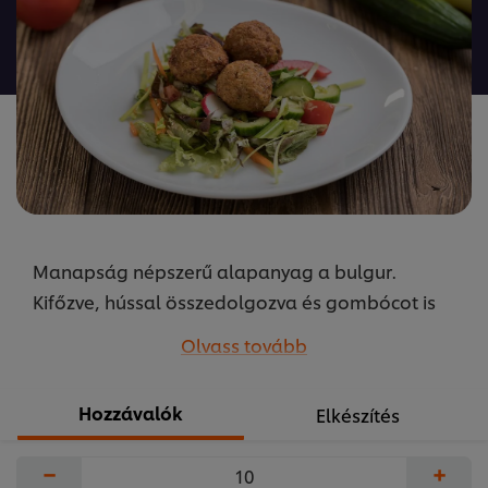
ehhez
a(z)
recipe
elemhez
Manapság népszerű alapanyag a bulgur.
Kifőzve, hússal összedolgozva és gombócot is
süthetünk belőle. A receptet készítette Szikora
Olvass tovább
Péter, az UFS közétkeztetésért felelős séfje.
...
Hozzávalók
Elkészítés
−
+