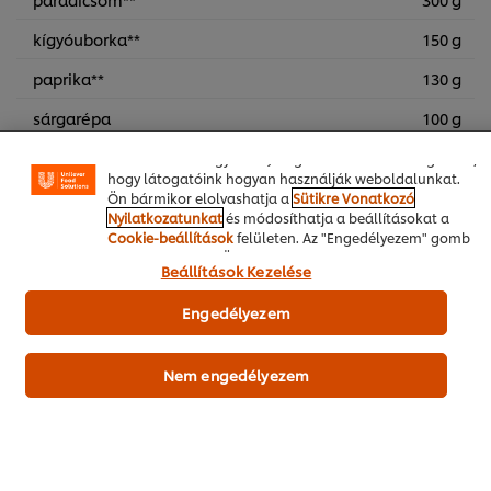
A weboldalon sütiket (és hasonló technológiákat)
kígyóuborka**
150 g
használunk a felhasználói élmény javítása érdekében. A
sütik lehetővé teszik egyes weboldal-funkciók
paprika**
130 g
használatát, a közösségi médiában (pl. Facebookon,
Instagramon) való megosztást, és hogy személyre
sárgarépa
100 g
szabott, érdeklődésének megfelelő üzeneteket,
hirdetéseket mutathassunk Önnek (oldalunkon és más
retek, hónapos**
100 g
weboldalakon egyaránt). Segítenek továbbá megérteni,
hogy látogatóink hogyan használják weboldalunkat.
póréhagyma**
100 g
Ön bármikor elolvashatja a
Sütikre Vonatkozó
Nyilatkozatunkat
és módosíthatja a beállításokat a
Cookie-beállítások
felületen. Az "Engedélyezem" gomb
megnyomásával Ön hozzájárul a sütik használatához.
Szárnyas
Főétel
Tradícionális
Beállítások Kezelése
Engedélyezem
Nem engedélyezem
PDF Letöltése
Email