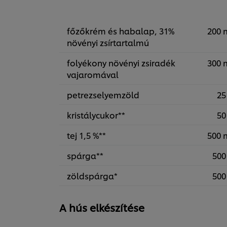
főzőkrém és habalap, 31%
200 
növényi zsírtartalmú
folyékony növényi zsiradék
300 
vajaromával
petrezselyemzöld
25
kristálycukor**
50
tej 1,5 %**
500 
spárga**
500
zöldspárga*
500
A hús elkészítése