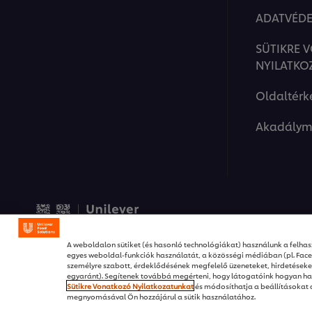
ADATVÉDE
SÜTIKRE 
NYILATKO
Oldaltérk
Akadálym
© 2026 Unilever Food Solut
A weboldalon sütiket (és hasonló technológiákat) használunk a felhasz
egyes weboldal-funkciók használatát, a közösségi médiában (pl. Fac
személyre szabott, érdeklődésének megfelelő üzeneteket, hirdetése
egyaránt). Segítenek továbbá megérteni, hogy látogatóink hogyan ha
Sütikre Vonatkozó Nyilatkozatunkat
és módosíthatja a beállításokat
megnyomásával Ön hozzájárul a sütik használatához.