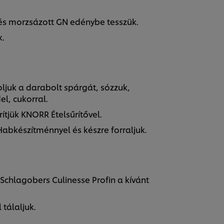
 és morzsázott GN edénybe tesszük.
k.
ljuk a darabolt spárgát, sózzuk,
l, cukorral.
rítjük KNORR Ételsűrítővel.
Habkészítménnyel és készre forraljuk.
 Schlagobers Culinesse Profin a kívánt
tálaljuk.