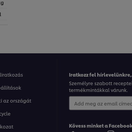
kg
l
eliratkozás
Iratkozz fel hírlevelünkre,
Személyre szabott recepte
állítások
termékmintákkal várunk.
ki az országát
Add meg az email címed.
cycle
Kövess minket a Facebook
tkozat