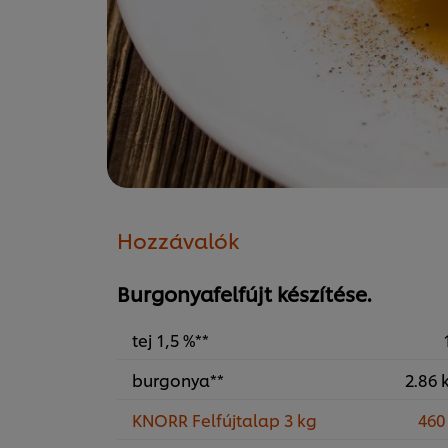
Hozzávalók
Burgonyafelfújt készítése.
tej 1,5 %**
burgonya**
2.86 
KNORR Felfújtalap 3 kg
460