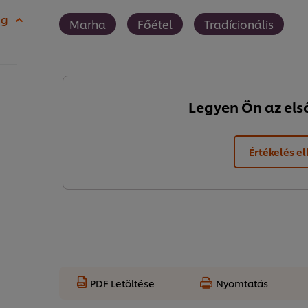
 g
Marha
Főétel
Tradícionális
Legyen Ön az első,
Értékelés e
PDF Letöltése
Nyomtatás