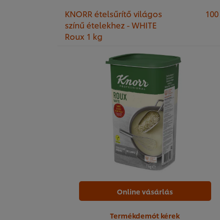
KNORR ételsűrítő világos
100
színű ételekhez - WHITE
Roux 1 kg
Online vásárlás
Termékdemót kérek