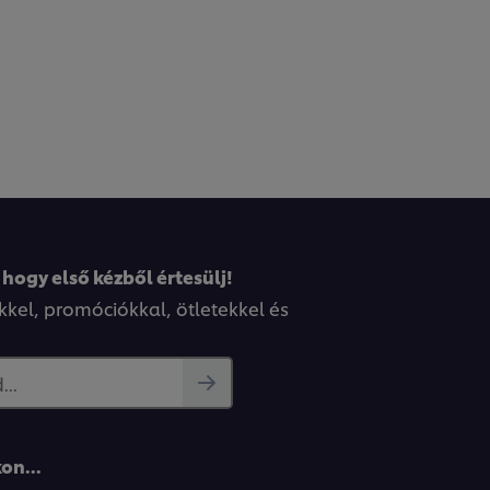
 hogy első kézből értesülj!
kkel, promóciókkal, ötletekkel és
..
on...