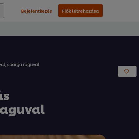
Bejelentkezés
Fiók létrehozása
al, spárga raguval
ás
raguval