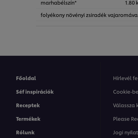
marhabélszín*
1.80 
folyékony növényi zsiradék vajaromáva
Főoldal
Hírlevél f
Séf inspirációk
Cookie-be
Receptek
Válassza 
Termékek
Please Re
Rólunk
Jogi nyila