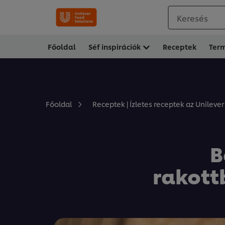
Keresés
Főoldal
Séf inspirációk
Receptek
Ter
Főoldal
Receptek | Ízletes receptek az Unilever
B
rakott