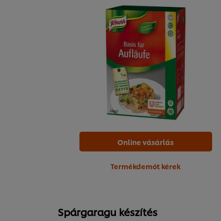
Online vásárlás
Termékdemót kérek
Spárgaragu készítés