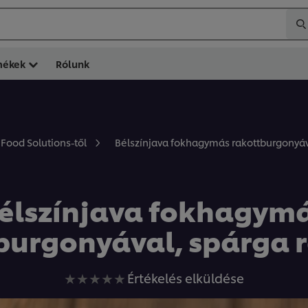
mékek
Rólunk
Bélszínjava fokhagymás rakottburgonyáv
 Food Solutions-től
élszínjava fokhagym
burgonyával, spárga 
Nem
Értékelés elküldése
küldtek