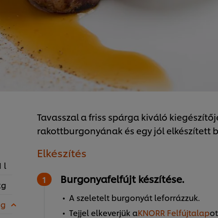
Tavasszal a friss spárga kiváló kiegészítőj
rakottburgonyának és egy jól elkészített 
Elkészítés
1 l
Burgonyafelfújt készítése.
kg
A szeletelt burgonyát leforrázzuk.
 g
Tejjel elkeverjük a
KNORR Felfújtalap
ot