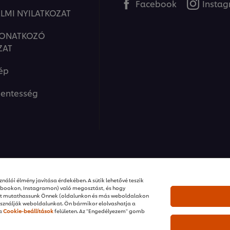
Facebook
Insta
LMI NYILATKOZAT
VONATKOZÓ
ZAT
ép
entesség
ions I Minden jog fenntartva
nálói élmény javítása érdekében. A sütik lehetővé teszik
ebookon, Instagramon) való megosztást, és hogy
ket mutathassunk Önnek (oldalunkon és más weboldalakon
sználják weboldalunkat. Ön bármikor elolvashatja a
 a
Cookie-beállítások
felületen. Az "Engedélyezem" gomb