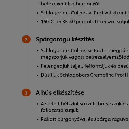
belekeverjük a burgonyát.
Schlagobers Culinesse Profival kikent
160°C-on 35-40 perc alatt kérszre sütjü
Spárgaragu készítés
Schlagobers Culinesse Profin megpáro
megszórjuk vágott petrezselyemzöldde
Felengedjük tejjel, felforraljuk és besű
Dúsítjuk Schlagobers Cremefine Profi 
A hús elkészítése
Az érlelt bélszínt sózzuk, borsozzuk és
fokozatra sütjük.
Rakott burgonyával és spárga raguval 