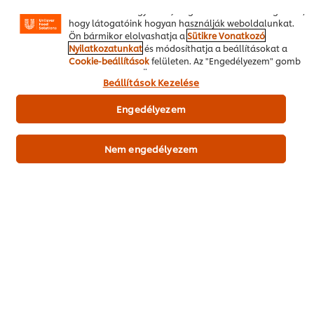
weboldalakon egyaránt). Segítenek továbbá megérteni,
hogy látogatóink hogyan használják weboldalunkat.
Ön bármikor elolvashatja a
Sütikre Vonatkozó
Nyilatkozatunkat
és módosíthatja a beállításokat a
Cookie-beállítások
felületen. Az "Engedélyezem" gomb
megnyomásával Ön hozzájárul a sütik használatához.
Beállítások Kezelése
Engedélyezem
PDF Letöltése
Email
Nem engedélyezem
Főoldal
Séf inspirációk
Receptek