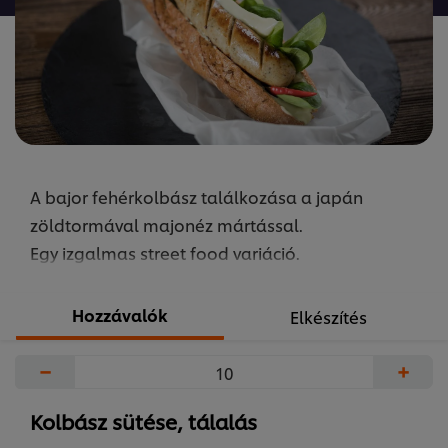
recipe
elemhez
A bajor fehérkolbász találkozása a japán
zöldtormával majonéz mártással.
Egy izgalmas street food variáció.
Hozzávalók
Elkészítés
−
+
Kolbász sütése, tálalás