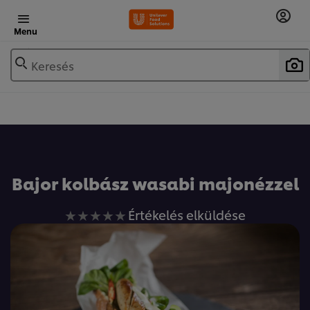
Menu
Keresés
Bajor kolbász wasabi majonézzel
Nem
Értékelés elküldése
küldtek
be
értékelést
ehhez
a(z)