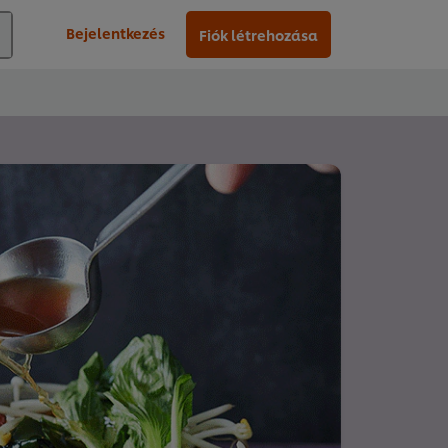
Bejelentkezés
Fiók létrehozása