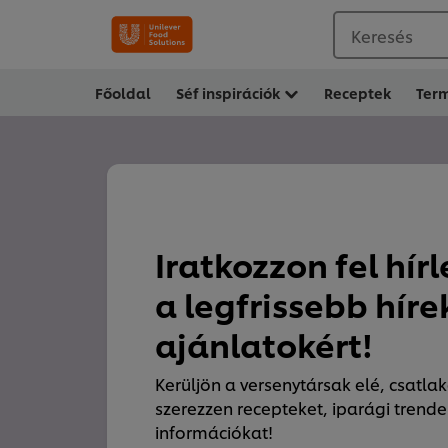
Keresés
Főoldal
Séf inspirációk
Receptek
Ter
Iratkozzon fel hír
a legfrissebb híre
ajánlatokért!
Kerüljön a versenytársak elé, csatla
szerezzen recepteket, iparági trend
információkat!