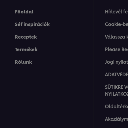
Főoldal
Hírlevél f
Séf inspirációk
Cookie-be
Receptek
Válassza 
Termékek
Please Re
Rólunk
Jogi nyila
ADATVÉDE
SÜTIKRE 
NYILATKO
Oldaltérk
Akadálym