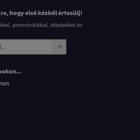
re, hogy első kézből értesülj!
kkel, promóciókkal, ötletekkel és
..
okon...
gram