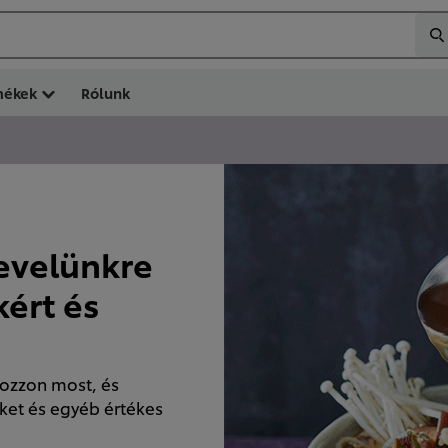
mékek
Rólunk
levelünkre
kért és
kozzon most, és
eket és egyéb értékes