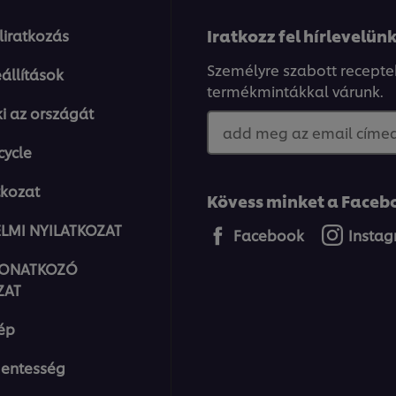
Iratkozz fel hírlevelünk
eliratkozás
Személyre szabott recepte
állítások
termékmintákkal várunk.
ki az országát
add meg az email címed.
cycle
tkozat
Kövess minket a Facebo
LMI NYILATKOZAT
Facebook
Insta
VONATKOZÓ
ZAT
ép
entesség