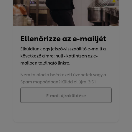
Ellenőrizze az e-mailjét
Elküldtünk egy jelszó-visszaállító e-mailt a
következő címre: null - kattintson az e-
mailben található linkre.
Nem találod a beérkezett üzenetek vagy a
Spam mappádban? Küldd el újra. 3:51
E-mail újraküldése
A weboldalon sütiket (és hasonló technológiákat)