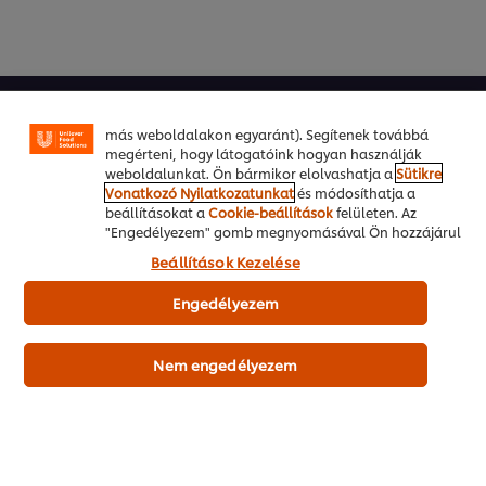
használunk a felhasználói élmény javítása érdekében.
A sütik lehetővé teszik egyes weboldal-funkciók
használatát, a közösségi médiában (pl. Facebookon,
Instagramon) való megosztást, és hogy személyre
szabott, érdeklődésének megfelelő üzeneteket,
Főoldal
hirdetéseket mutathassunk Önnek (oldalunkon és
más weboldalakon egyaránt). Segítenek továbbá
Séf inspirációk
megérteni, hogy látogatóink hogyan használják
weboldalunkat. Ön bármikor elolvashatja a
Sütikre
Vonatkozó Nyilatkozatunkat
és módosíthatja a
Receptek
beállításokat a
Cookie-beállítások
felületen. Az
"Engedélyezem" gomb megnyomásával Ön hozzájárul
Termékek
a sütik használatához.
Beállítások Kezelése
Rólunk
Engedélyezem
Hírlevél feliratkozás
Nem engedélyezem
Cookie-beállítások
Válassza ki az országát
Please Recycle