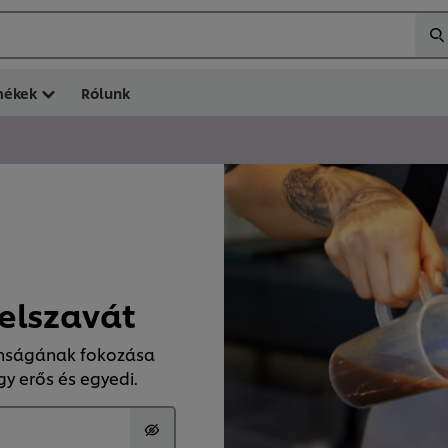
mékek
Rólunk
elszavát
tonságának fokozása
y erős és egyedi.