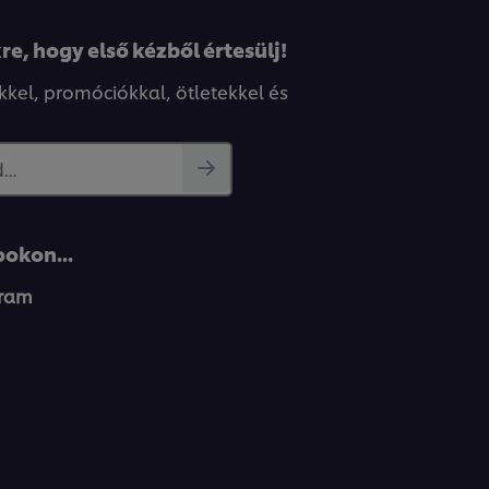
re, hogy első kézből értesülj!
kkel, promóciókkal, ötletekkel és
..
okon...
gram