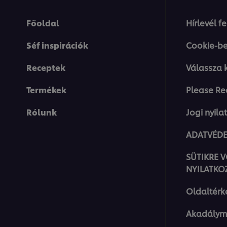
Főoldal
Hírlevél f
Séf inspirációk
Cookie-be
Receptek
Válassza 
Termékek
Please Re
Rólunk
Jogi nyila
ADATVÉDE
SÜTIKRE 
NYILATKO
Oldaltérk
Akadálym