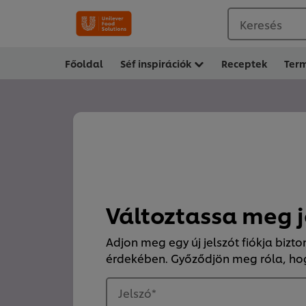
Keresés
Főoldal
Séf inspirációk
Receptek
Ter
Változtassa meg j
Adjon meg egy új jelszót fiókja biz
érdekében. Győződjön meg róla, hog
Jelszó
*