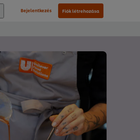
Bejelentkezés
Fiók létrehozása