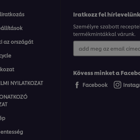
Iratkozz fel hírlevelünk
eliratkozás
Személyre szabott recepte
állítások
termékmintákkal várunk.
ki az országát
add meg az email címed.
cycle
tkozat
Kövess minket a Facebo
LMI NYILATKOZAT
Facebook
Insta
VONATKOZÓ
ZAT
ép
entesség