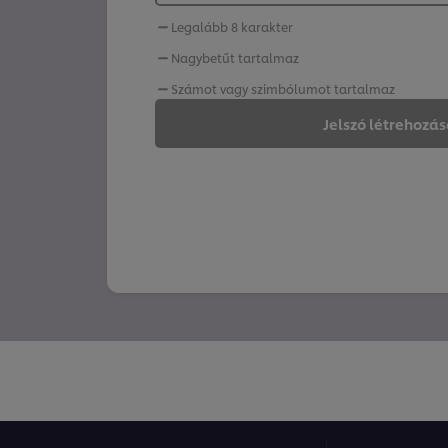
Legalább 8 karakter
Nagybetűt tartalmaz
Számot vagy szimbólumot tartalmaz
Jelszó létrehozá