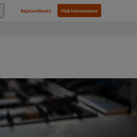
Bejelentkezés
Fiók létrehozása