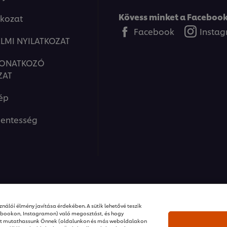
Kövess minket a Facebook
tkozat
Facebook
Insta
LMI NYILATKOZAT
VONATKOZÓ
ZAT
ép
entesség
ions I Minden jog fenntartva
nálói élmény javítása érdekében. A sütik lehetővé teszik
ebookon, Instagramon) való megosztást, és hogy
ket mutathassunk Önnek (oldalunkon és más weboldalakon