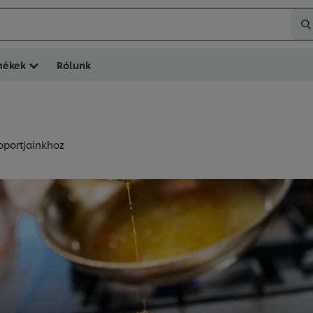
mékek
Rólunk
oportjainkhoz