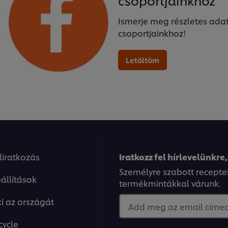
csoportjainkhoz
Ismerje meg részletes ada
csoportjainkhoz!
Letöltöm
eliratkozás
Iratkozz fel hírlevelünkre,
Személyre szabott recepte
állítások
termékmintákkal várunk.
ki az országát
Add meg az email címed.
cycle