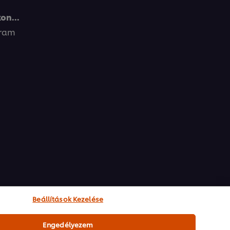
on...
gram
Beállítások Kezelése
Engedélyezem