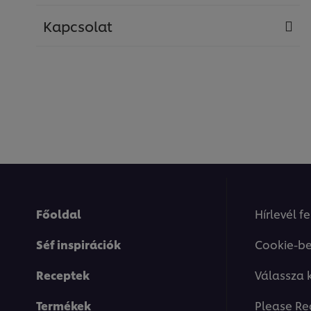
Kapcsolat
Főoldal
Hírlevél f
Séf inspirációk
Cookie-be
Receptek
Válassza 
Termékek
Please Re