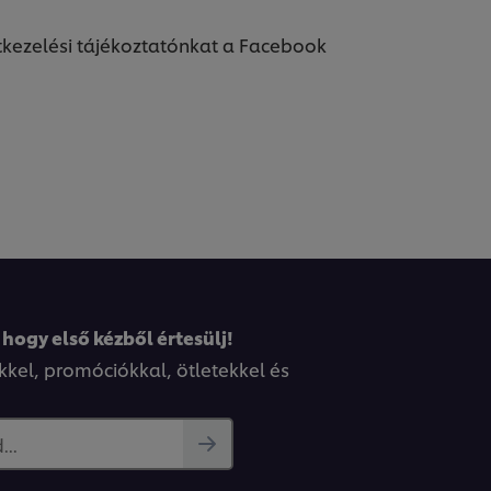
tkezelési tájékoztatónkat a Facebook
 hogy első kézből értesülj!
kkel, promóciókkal, ötletekkel és
..