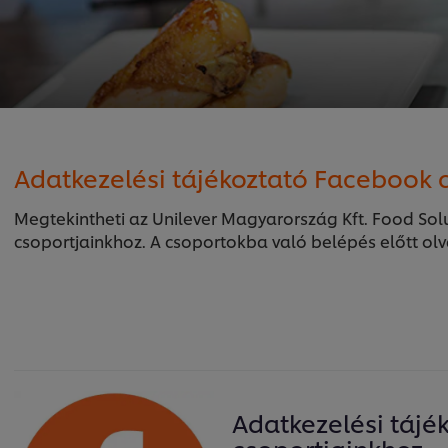
Adatkezelési tájékoztató Facebook 
Megtekintheti az Unilever Magyarország Kft. Food Sol
csoportjainkhoz. A csoportokba való belépés előtt olva
Adatkezelési tájé