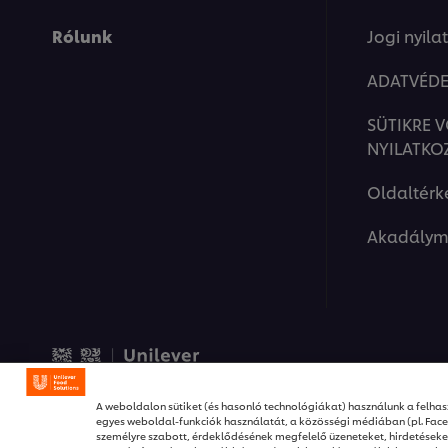
Rólunk
Jogi nyila
ADATVÉDE
SÜTIKRE 
NYILATKO
Oldaltérk
Akadálym
© 2026 Unilever Food Solut
A weboldalon sütiket (és hasonló technológiákat) használunk a felhasz
egyes weboldal-funkciók használatát, a közösségi médiában (pl. Fac
személyre szabott, érdeklődésének megfelelő üzeneteket, hirdetése